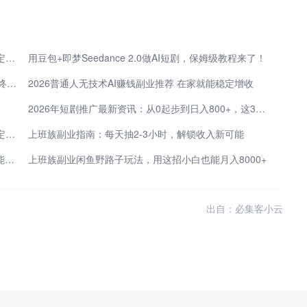
拆解我的AI漫剧流水线：保姆级教程，一个人轻松搞定日更！
用豆包+即梦Seedance 2.0做AI短剧，保姆级教程来了！
从剧本到成片一站式服务，单集30分钟，AI真人短剧终于能批量生产了！
2026普通人无技术AI赚钱副业推荐 在家就能稳定增收
2026年短剧推广最新资讯：从0起步到日入800+，这3个免费授权渠道才是普通人的破局点
拆解我的AI漫剧流水线：保姆级教程，一个人轻松搞定日更！
上班族副业指南：每天抽2-3小时，解锁收入新可能
2026靠谱指南 大学生线上兼职平台推荐 手机在家就能赚钱
上班族副业闲鱼野路子玩法，用这招小白也能月入8000+
出自：必集客小云