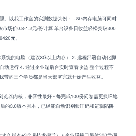
题。以我工作室的实测数据为例： - 8G内存电脑可同时
 按市场价0.8-1.2元/份计算 单台设备日收益轻松突破300
420元。
ws系统的电脑（建议8G以上内存） 2. 远程部署自动化脚
:00自动运行 4. 通过企业端后台实时查看收益 整个过程不
我带的三个学员都是当天部署完就开始产生收益。
览器内核，兼容性最好 • 每完成100份问卷需更换IP地
后的3.0版本脚本，已经能自动识别验证码和逻辑陷阱
含永久脚本+3个月技术指导） • 企业级接口另付300元/月