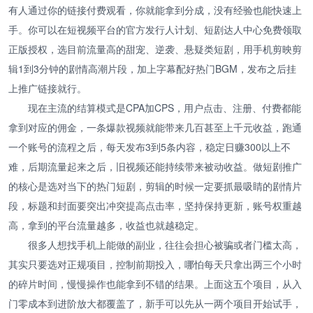
有人通过你的链接付费观看，你就能拿到分成，没有经验也能快速上
手。你可以在短视频平台的官方发行人计划、短剧达人中心免费领取
正版授权，选目前流量高的甜宠、逆袭、悬疑类短剧，用手机剪映剪
辑1到3分钟的剧情高潮片段，加上字幕配好热门BGM，发布之后挂
上推广链接就行。
现在主流的结算模式是CPA加CPS，用户点击、注册、付费都能
拿到对应的佣金，一条爆款视频就能带来几百甚至上千元收益，跑通
一个账号的流程之后，每天发布3到5条内容，稳定日赚300以上不
难，后期流量起来之后，旧视频还能持续带来被动收益。做短剧推广
的核心是选对当下的热门短剧，剪辑的时候一定要抓最吸睛的剧情片
段，标题和封面要突出冲突提高点击率，坚持保持更新，账号权重越
高，拿到的平台流量越多，收益也就越稳定。
很多人想找手机上能做的副业，往往会担心被骗或者门槛太高，
其实只要选对正规项目，控制前期投入，哪怕每天只拿出两三个小时
的碎片时间，慢慢操作也能拿到不错的结果。上面这五个项目，从入
门零成本到进阶放大都覆盖了，新手可以先从一两个项目开始试手，