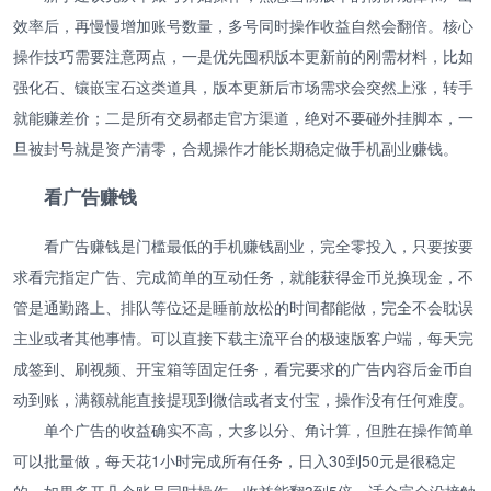
效率后，再慢慢增加账号数量，多号同时操作收益自然会翻倍。核心
操作技巧需要注意两点，一是优先囤积版本更新前的刚需材料，比如
强化石、镶嵌宝石这类道具，版本更新后市场需求会突然上涨，转手
就能赚差价；二是所有交易都走官方渠道，绝对不要碰外挂脚本，一
旦被封号就是资产清零，合规操作才能长期稳定做手机副业赚钱。
看广告赚钱
看广告赚钱是门槛最低的手机赚钱副业，完全零投入，只要按要
求看完指定广告、完成简单的互动任务，就能获得金币兑换现金，不
管是通勤路上、排队等位还是睡前放松的时间都能做，完全不会耽误
主业或者其他事情。可以直接下载主流平台的极速版客户端，每天完
成签到、刷视频、开宝箱等固定任务，看完要求的广告内容后金币自
动到账，满额就能直接提现到微信或者支付宝，操作没有任何难度。
单个广告的收益确实不高，大多以分、角计算，但胜在操作简单
可以批量做，每天花1小时完成所有任务，日入30到50元是很稳定
的，如果多开几个账号同时操作，收益能翻3到5倍，适合完全没接触