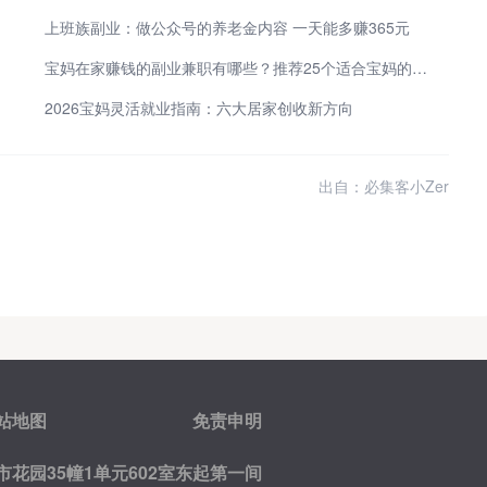
上班族副业：做公众号的养老金内容 一天能多赚365元
宝妈在家赚钱的副业兼职有哪些？推荐25个适合宝妈的副业，带娃赚钱两不误
2026宝妈灵活就业指南：六大居家创收新方向
出自：必集客小Zer
站地图
免责申明
花园35幢1单元602室东起第一间