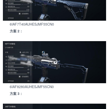
6IAF7T40AUHESJMF55CN0
方案 2：
6IAF8280AUHESJMF55CN0
方案 3：