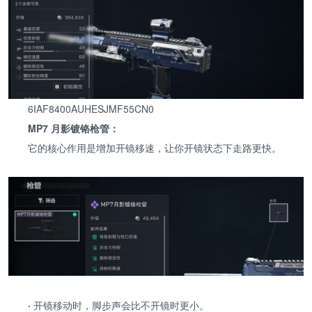
6IAF8400AUHESJMF55CN0
MP7 月影镀铬枪管：
它的核心作用是增加开镜移速，让你开镜状态下走路更快。
·
开镜移动时，脚步声会比不开镜时更小。