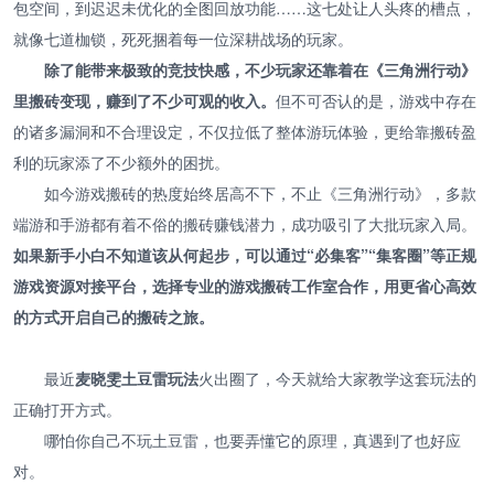
包空间，到迟迟未优化的全图回放功能……这七处让人头疼的槽点，
就像七道枷锁，死死捆着每一位深耕战场的玩家。
除了能带来极致的竞技快感，不少玩家还靠着在《三角洲行动》
里搬砖变现，赚到了不少可观的收入。
但不可否认的是，游戏中存在
的诸多漏洞和不合理设定，不仅拉低了整体游玩体验，更给靠搬砖盈
利的玩家添了不少额外的困扰。
如今游戏搬砖的热度始终居高不下，不止《三角洲行动》，多款
端游和手游都有着不俗的搬砖赚钱潜力，成功吸引了大批玩家入局。
如果新手小白不知道该从何起步，可以通过“必集客”“集客圈”等正规
游戏资源对接平台，选择专业的游戏搬砖工作室合作，用更省心高效
的方式开启自己的搬砖之旅。
最近
麦晓雯土豆雷玩法
火出圈了，今天就给大家教学这套玩法的
正确打开方式。
哪怕你自己不玩土豆雷，也要弄懂它的原理，真遇到了也好应
对。