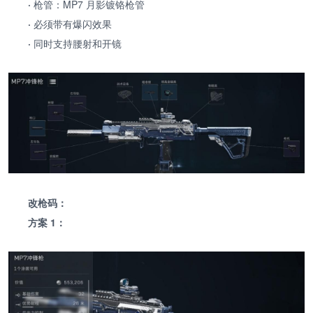
·
枪管：MP7 月影镀铬枪管
·
必须带有爆闪效果
·
同时支持腰射和开镜
改枪码：
方案 1：