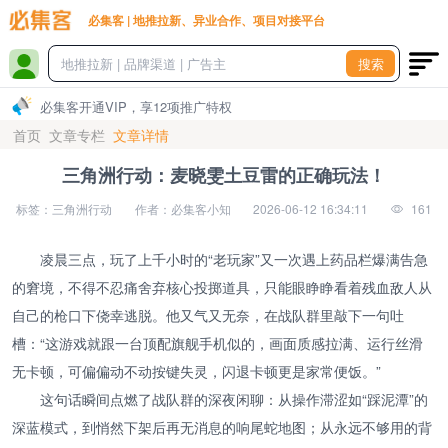
必集客 | 地推拉新、异业合作、项目对接平台
搜索
必集客开通VIP，享12项推广特权
首页
文章专栏
文章详情
三角洲行动：麦晓雯土豆雷的正确玩法！
标签：三角洲行动
作者：必集客小知
2026-06-12 16:34:11
161
凌晨三点，玩了上千小时的“老玩家”又一次遇上药品栏爆满告急
的窘境，不得不忍痛舍弃核心投掷道具，只能眼睁睁看着残血敌人从
自己的枪口下侥幸逃脱。他又气又无奈，在战队群里敲下一句吐
槽：“这游戏就跟一台顶配旗舰手机似的，画面质感拉满、运行丝滑
无卡顿，可偏偏动不动按键失灵，闪退卡顿更是家常便饭。”
这句话瞬间点燃了战队群的深夜闲聊：从操作滞涩如“踩泥潭”的
深蓝模式，到悄然下架后再无消息的响尾蛇地图；从永远不够用的背