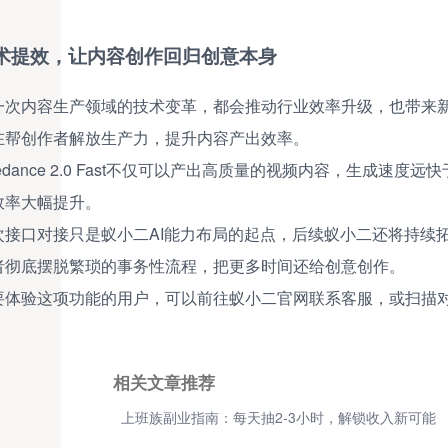
术提效，让内容创作回归创意本身
一次内容生产领域的技术变革，都会推动行业效率升级，也带来新
在帮创作者解放生产力，提升内容产出效率。
eedance 2.0 Fast不仅可以产出高质量的视频内容，生
效率大幅提升。
次接口对接只是蚁小二AI能力布局的起点，后续蚁小二还将持续
者彻底摆脱繁琐的事务性流程，把更多时间还给创意创作。
要体验这项功能的用户，可以前往蚁小二官网联系客服，或扫描
相关文章推荐
上班族副业指南：每天抽2-3小时，解锁收入新可能