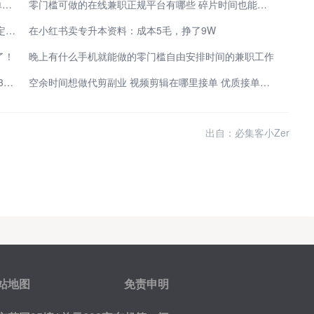
空闲时间想增收 小白兼职哪个平台靠谱 靠谱线上接单渠道盘点
零门槛可做的在线兼职正规平台有哪些 碎片时间也能轻松变现
拆解我的AI漫剧流水线：保姆级教程，一个人轻松搞定日更！
在小红书卖专升本资料：成本5毛，挣了9W
了！
晚上有什么手机就能做的零门槛自由安排时间的兼职工作
2026年短剧推广最新资讯：从0起步到日入800+，这3个免费授权渠道才是普通人的破局点
空余时间想做代剪副业 视频剪辑在哪里接单 优质接单渠道整理
出自：必集客小Zer
站地图
免责申明