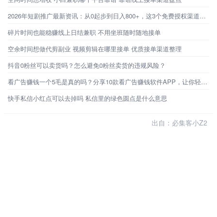
2026年短剧推广最新资讯：从0起步到日入800+，这3个免费授权渠道才是普通人的破局点
碎片时间也能稳赚线上日结兼职 不用坐班随时随地接单
空余时间想做代剪副业 视频剪辑在哪里接单 优质接单渠道整理
抖音0粉丝可以卖货吗？怎么避免0粉丝卖货的违规风险？
看广告赚钱一个5毛是真的吗？分享10款看广告赚钱软件APP，让你轻松赚钱
快手私信小红点可以去掉吗 私信里的绿色圆点是什么意思
出自：必集客小Z2