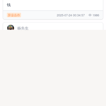
钱
异业合作
2025-07-24 00:34:57
1986
杨先生
低成本开影视会员，拿货1~2元，卖39.9一年的会员，
爱奇艺腾讯等数十个平台
地推网推
2026-02-06 11:49:48
7112
段女士
【找合伙人】APP拉新工作室源头日结，0加盟费，包
食宿，不卖平台，合作共赢
代理加盟
2026-04-27 16:40:09
2965