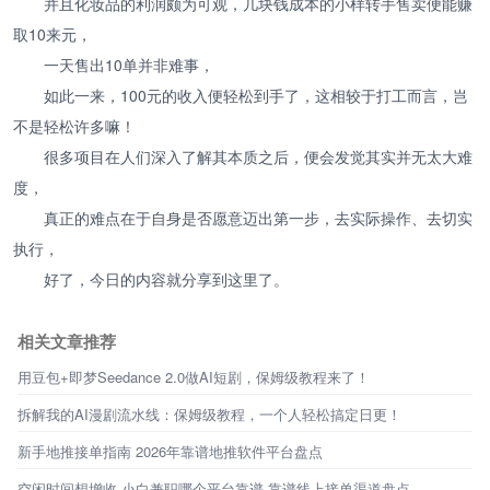
并且化妆品的利润颇为可观，几块钱成本的小样转手售卖便能赚
取10来元，
一天售出10单并非难事，
如此一来，100元的收入便轻松到手了，这相较于打工而言，岂
不是轻松许多嘛！
很多项目在人们深入了解其本质之后，便会发觉其实并无太大难
度，
真正的难点在于自身是否愿意迈出第一步，去实际操作、去切实
执行，
好了，今日的内容就分享到这里了。
相关文章推荐
用豆包+即梦Seedance 2.0做AI短剧，保姆级教程来了！
拆解我的AI漫剧流水线：保姆级教程，一个人轻松搞定日更！
新手地推接单指南 2026年靠谱地推软件平台盘点
空闲时间想增收 小白兼职哪个平台靠谱 靠谱线上接单渠道盘点