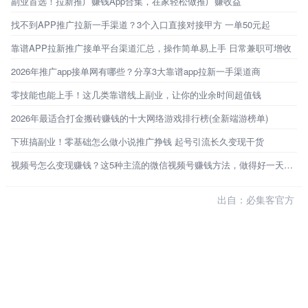
副业首选！拉新推广赚钱App合集，在家轻松做推广赚收益
找不到APP推广拉新一手渠道？3个入口直接对接甲方 一单50元起
靠谱APP拉新推广接单平台渠道汇总，操作简单易上手 日常兼职可增收
2026年推广app接单网有哪些？分享3大靠谱app拉新一手渠道商
零技能也能上手！这几类靠谱线上副业，让你的业余时间超值钱
2026年最适合打金搬砖赚钱的十大网络游戏排行榜(全新端游榜单)
下班搞副业！零基础怎么做小说推广挣钱 起号引流长久变现干货
视频号怎么变现赚钱？这5种主流的微信视频号赚钱方法，做得好一天能赚1000+
出自：必集客官方