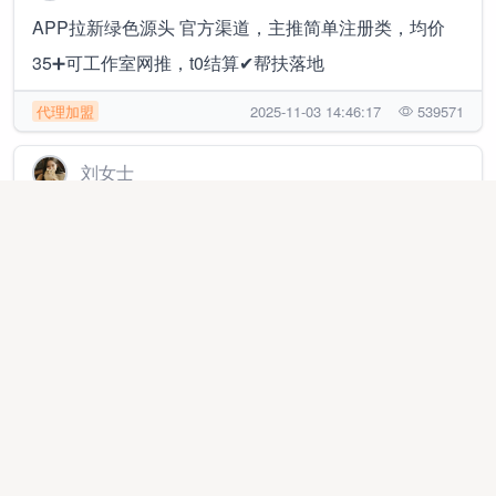
APP拉新绿色源头 官方渠道，主推简单注册类，均价
35➕可工作室网推，t0结算✔帮扶落地
代理加盟
2025-11-03 14:46:17
539571
刘女士
APP拉新官方源头渠道，3000款简单注册任务均价30-
100日结，独立后台有保障
异业合作
2025-08-30 16:50:26
401544
武先生
新服游戏搬砖，自动化操作，不掉装备，提现当日到
账，日结收益50-800元
线上项目
2026-03-12 16:54:22
35429