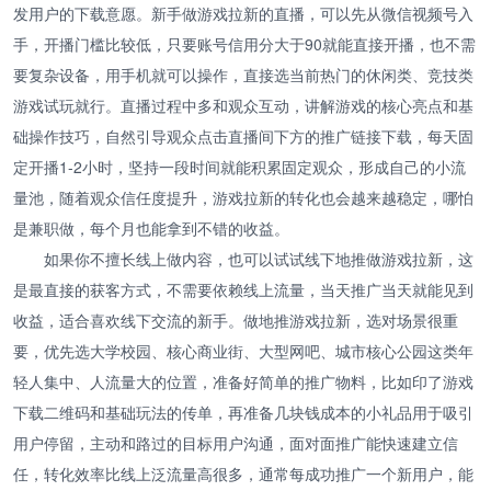
发用户的下载意愿。新手做游戏拉新的直播，可以先从微信视频号入
手，开播门槛比较低，只要账号信用分大于90就能直接开播，也不需
要复杂设备，用手机就可以操作，直接选当前热门的休闲类、竞技类
游戏试玩就行。直播过程中多和观众互动，讲解游戏的核心亮点和基
础操作技巧，自然引导观众点击直播间下方的推广链接下载，每天固
定开播1-2小时，坚持一段时间就能积累固定观众，形成自己的小流
量池，随着观众信任度提升，游戏拉新的转化也会越来越稳定，哪怕
是兼职做，每个月也能拿到不错的收益。
如果你不擅长线上做内容，也可以试试线下地推做游戏拉新，这
是最直接的获客方式，不需要依赖线上流量，当天推广当天就能见到
收益，适合喜欢线下交流的新手。做地推游戏拉新，选对场景很重
要，优先选大学校园、核心商业街、大型网吧、城市核心公园这类年
轻人集中、人流量大的位置，准备好简单的推广物料，比如印了游戏
下载二维码和基础玩法的传单，再准备几块钱成本的小礼品用于吸引
用户停留，主动和路过的目标用户沟通，面对面推广能快速建立信
任，转化效率比线上泛流量高很多，通常每成功推广一个新用户，能