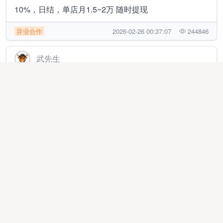
10%，日结，单店月1.5~2万 随时提现
异业合作
2026-02-26 00:37:07
244846
武先生
新服游戏搬砖，自动化操作，不掉装备，提现当日到
账，日结收益50-800元
线上项目
2026-03-12 16:54:22
35186
郑先生
手机看广告变现，单机50+收益，广告联盟官签渠道
商，独立后台提现秒到账
线上项目
2026-03-09 10:17:27
122776