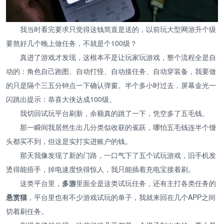
我当时看完要求只觉得这钱简直是送的，以前玩大型网游升个级
要熬好几个晚上做任务，不就是个100级？
真进了游戏才发现，这根本不是让玩家玩游戏，整个流程全是自
动的：角色自己跑图、自动打怪、自动接任务、自动穿装备，我要做
的只是隔个三五分钟点一下确认弹窗。半个多小时过去，屏幕金光一
闪跳出提示：恭喜大侠达成100级。
我切回试玩平台刷新，余额真的跳了一下，凭空多了五毛钱。
那一瞬间我居然生出几分类似收获的雀跃，哪怕五毛钱连半个馒
头都买不到，但这是实打实进账户的钱。
那天我像发现了新的门路，一口气下了五个试玩游戏，旧手机发
烫得能捂手，掉电速度快得惊人，我只能插着充电宝接着刷。
这类平台里，
多游
里面全是这类试玩任务，还有主打各类任务的
悬赏猫
，平台里也有不少游戏试玩的单子，我就来回在几个APP之间
切着刷任务。