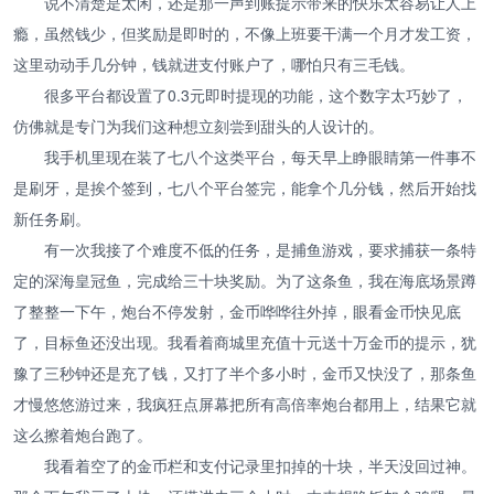
说不清楚是太闲，还是那一声到账提示带来的快乐太容易让人上
瘾，虽然钱少，但奖励是即时的，不像上班要干满一个月才发工资，
这里动动手几分钟，钱就进支付账户了，哪怕只有三毛钱。
很多平台都设置了0.3元即时提现的功能，这个数字太巧妙了，
仿佛就是专门为我们这种想立刻尝到甜头的人设计的。
我手机里现在装了七八个这类平台，每天早上睁眼睛第一件事不
是刷牙，是挨个签到，七八个平台签完，能拿个几分钱，然后开始找
新任务刷。
有一次我接了个难度不低的任务，是捕鱼游戏，要求捕获一条特
定的深海皇冠鱼，完成给三十块奖励。为了这条鱼，我在海底场景蹲
了整整一下午，炮台不停发射，金币哗哗往外掉，眼看金币快见底
了，目标鱼还没出现。我看着商城里充值十元送十万金币的提示，犹
豫了三秒钟还是充了钱，又打了半个多小时，金币又快没了，那条鱼
才慢悠悠游过来，我疯狂点屏幕把所有高倍率炮台都用上，结果它就
这么擦着炮台跑了。
我看着空了的金币栏和支付记录里扣掉的十块，半天没回过神。