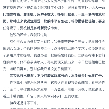
我问过阿强，市面上这么多良莠不齐的平台，到底哪些靠谱，有
没有整理好的正规名单？阿强吐了个烟圈，眼神看着窗外，说
大平台
比如赏帮赚、趣闲赚，用户基数大，提现门槛低，一般一块两块就能
提。那种上来就说注册送十块的小平台别碰，等你攒够提现额，要么
任务没了，要么就是各种新要求卡你。
他说的没错，我就踩过坑。
有个平台界面做得花里胡哨，我辛辛苦苦干了三天，把捉妖任务
做到八百级，余额刚好凑够五十，点提现跳出来个要求：必须邀请三
个新用户才能提现。我没办法，把链接发给我妈、二姨还有楼下卖煎
饼的师傅，好不容易凑够人，再点提现又跳出来：今日提现额度已抢
完，请明日再来。那时候我只差没把手机砸了。
其实这行水很深，不少打着试玩旗号的，本质就是让你看广告。
你下载个消消乐玩过两关，它告诉你看视频金币翻倍，看完给你
几千金币，等你去兑换才发现，一万金币只能换一分钱，也就是说，
看三十秒的推广广告，你只能拿到不到一厘的收益。
但我还是停不下来。