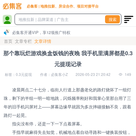
必集客 | 地推拉新、异业合作、项目对接平台
搜索
必集客开通VIP，享12项推广特权
首页
文章专栏
文章详情
那个靠玩烂游戏换盒饭钱的夜晚 我手机里满屏都是0.3
元提现记录
标签：0.3元提现
作者：必集客小Z
2026-05-23 21:20:42
149
凌晨两点二十七分，临街人行道上那盏老化的路灯烧坏了一组灯
珠，剩下的半组一明一暗地跳，闪烁频率刚好和我掌心里那台用了三
年的旧手机闪屏对上——屏幕边缘早就因为多次摔碰接触不良，跟着
路灯一起晃。
指尖没有停，还是一下一下点着屏幕。
手指早就麻得失去知觉，机械地点着自动寻路和一键换装按钮，