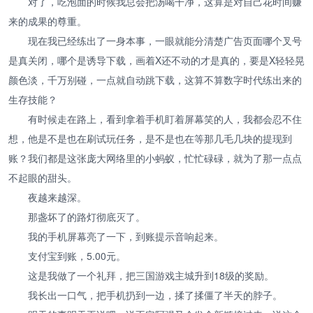
对了，吃泡面的时候我总会把汤喝干净，这算是对自己花时间赚
来的成果的尊重。
现在我已经练出了一身本事，一眼就能分清楚广告页面哪个叉号
是真关闭，哪个是诱导下载，画着X还不动的才是真的，要是X轻轻晃
颜色淡，千万别碰，一点就自动跳下载，这算不算数字时代练出来的
生存技能？
有时候走在路上，看到拿着手机盯着屏幕笑的人，我都会忍不住
想，他是不是也在刷试玩任务，是不是也在等那几毛几块的提现到
账？我们都是这张庞大网络里的小蚂蚁，忙忙碌碌，就为了那一点点
不起眼的甜头。
夜越来越深。
那盏坏了的路灯彻底灭了。
我的手机屏幕亮了一下，到账提示音响起来。
支付宝到账，5.00元。
这是我做了一个礼拜，把三国游戏主城升到18级的奖励。
我长出一口气，把手机扔到一边，揉了揉僵了半天的脖子。