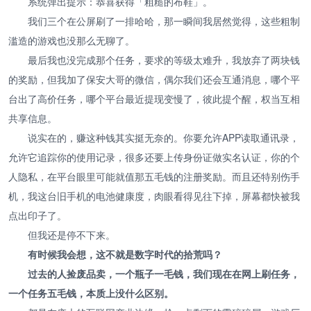
系统弹出提示：恭喜获得「粗糙的布鞋」。
我们三个在公屏刷了一排哈哈，那一瞬间我居然觉得，这些粗制
滥造的游戏也没那么无聊了。
最后我也没完成那个任务，要求的等级太难升，我放弃了两块钱
的奖励，但我加了保安大哥的微信，偶尔我们还会互通消息，哪个平
台出了高价任务，哪个平台最近提现变慢了，彼此提个醒，权当互相
共享信息。
说实在的，赚这种钱其实挺无奈的。你要允许APP读取通讯录，
允许它追踪你的使用记录，很多还要上传身份证做实名认证，你的个
人隐私，在平台眼里可能就值那五毛钱的注册奖励。而且还特别伤手
机，我这台旧手机的电池健康度，肉眼看得见往下掉，屏幕都快被我
点出印子了。
但我还是停不下来。
有时候我会想，这不就是数字时代的拾荒吗？
过去的人捡废品卖，一个瓶子一毛钱，我们现在在网上刷任务，
一个任务五毛钱，本质上没什么区别。