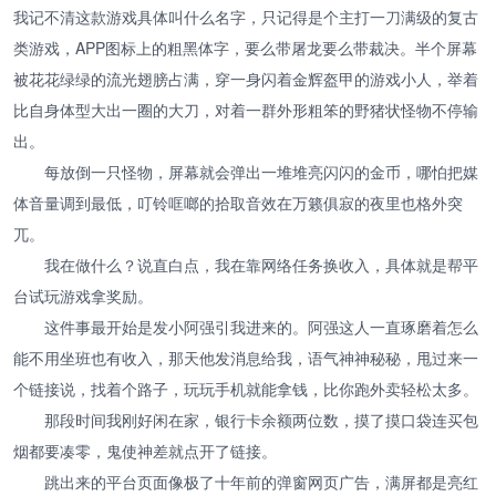
我记不清这款游戏具体叫什么名字，只记得是个主打一刀满级的复古
类游戏，APP图标上的粗黑体字，要么带屠龙要么带裁决。半个屏幕
被花花绿绿的流光翅膀占满，穿一身闪着金辉盔甲的游戏小人，举着
比自身体型大出一圈的大刀，对着一群外形粗笨的野猪状怪物不停输
出。
每放倒一只怪物，屏幕就会弹出一堆堆亮闪闪的金币，哪怕把媒
体音量调到最低，叮铃哐啷的拾取音效在万籁俱寂的夜里也格外突
兀。
我在做什么？说直白点，我在靠网络任务换收入，具体就是帮平
台试玩游戏拿奖励。
这件事最开始是发小阿强引我进来的。阿强这人一直琢磨着怎么
能不用坐班也有收入，那天他发消息给我，语气神神秘秘，甩过来一
个链接说，找着个路子，玩玩手机就能拿钱，比你跑外卖轻松太多。
那段时间我刚好闲在家，银行卡余额两位数，摸了摸口袋连买包
烟都要凑零，鬼使神差就点开了链接。
跳出来的平台页面像极了十年前的弹窗网页广告，满屏都是亮红