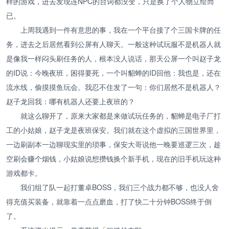
样的游戏，进去发现连NPC的台词都没变，只是换了个人物立绘而
已。
上周我遇到一件有意思的事，我在一个平台接了个三国卡牌的任
务，进去之后居然看到公屏有人聊天。一般这种试玩服不是机器人就
是像我一样闷头刷任务的人，根本没人说话，那天公屏一个叫赵子龙
的ID说：今晚夜班，困得要死，一个叫貂蝉的ID回他：我也是，还在
流水线，偷摸摸鱼玩会。我忍不住发了一句：你们居然不是机器人？
赵子龙回我：哪有机器人还要上夜班的？
就这么聊开了，原来大家都是来做试玩任务的，貂蝉是电子厂打
工的小姑娘，赵子龙是夜班保安。我们就在这个虚拟的三国世界里，
一边刷副本一边聊现实里的琐事，保安大哥说他一晚要巡逻三次，趁
空刷会赚个烟钱，小姑娘说想攒钱换个新手机，现在的旧手机玩这种
游戏都卡。
我们组了队一起打董卓BOSS，我们三个战力都不够，也没人舍
得充值买装备，就靠着一点点磨血，打了快二十分钟BOSS终于倒
了。