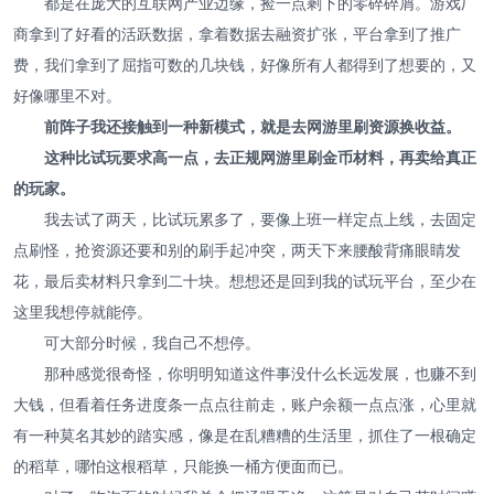
都是在庞大的互联网产业边缘，捡一点剩下的零碎碎屑。游戏厂
商拿到了好看的活跃数据，拿着数据去融资扩张，平台拿到了推广
费，我们拿到了屈指可数的几块钱，好像所有人都得到了想要的，又
好像哪里不对。
前阵子我还接触到一种新模式，就是去网游里刷资源换收益。
这种比试玩要求高一点，去正规网游里刷金币材料，再卖给真正
的玩家。
我去试了两天，比试玩累多了，要像上班一样定点上线，去固定
点刷怪，抢资源还要和别的刷手起冲突，两天下来腰酸背痛眼睛发
花，最后卖材料只拿到二十块。想想还是回到我的试玩平台，至少在
这里我想停就能停。
可大部分时候，我自己不想停。
那种感觉很奇怪，你明明知道这件事没什么长远发展，也赚不到
大钱，但看着任务进度条一点点往前走，账户余额一点点涨，心里就
有一种莫名其妙的踏实感，像是在乱糟糟的生活里，抓住了一根确定
的稻草，哪怕这根稻草，只能换一桶方便面而已。