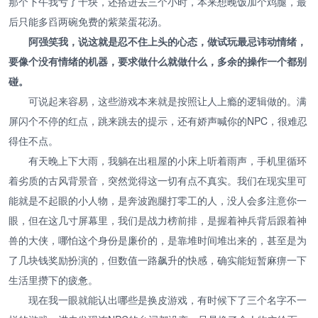
那个下午我亏了十块，还搭进去三个小时，本来想晚饭加个鸡腿，最
后只能多舀两碗免费的紫菜蛋花汤。
阿强笑我，说这就是忍不住上头的心态，做试玩最忌讳动情绪，
要像个没有情绪的机器，要求做什么就做什么，多余的操作一个都别
碰。
可说起来容易，这些游戏本来就是按照让人上瘾的逻辑做的。满
屏闪个不停的红点，跳来跳去的提示，还有娇声喊你的NPC，很难忍
得住不点。
有天晚上下大雨，我躺在出租屋的小床上听着雨声，手机里循环
着劣质的古风背景音，突然觉得这一切有点不真实。我们在现实里可
能就是不起眼的小人物，是奔波跑腿打零工的人，没人会多注意你一
眼，但在这几寸屏幕里，我们是战力榜前排，是握着神兵背后跟着神
兽的大侠，哪怕这个身份是廉价的，是靠堆时间堆出来的，甚至是为
了几块钱奖励扮演的，但数值一路飙升的快感，确实能短暂麻痹一下
生活里攒下的疲惫。
现在我一眼就能认出哪些是换皮游戏，有时候下了三个名字不一