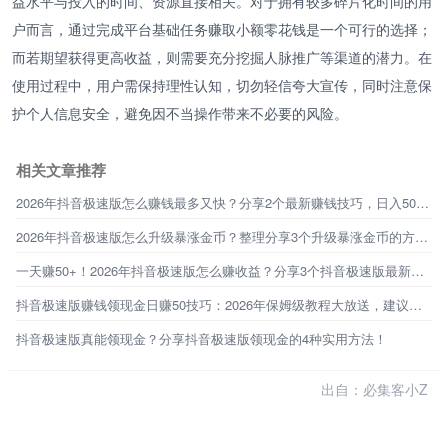
益水平与投入的时间、资源直接相关。对于拥有较多碎片化时间的用
户而言，通过完成平台基础任务赚取小额零花钱是一个可行的选择；
而若期望获得更高收益，则需要充分挖掘人脉推广等渠道的潜力。在
使用过程中，用户需保持理性认知，切勿轻信夸大宣传，同时注意保
护个人信息安全，避免因不当操作带来不必要的风险。
相关文章推荐
2026年抖音极速版怎么赚钱最多又快？分享2个最新赚钱技巧，日入50+！
2026年抖音极速版怎么升级暴涨金币？整理分享3个升级暴涨金币的方法，亲测有效！
一天赚50+！2026年抖音极速版怎么赚收益？分享3个抖音极速版最新赚钱攻略
抖音极速版赚钱领现金日赚50技巧：2026年保姆级教程大放送，建议收藏！
抖音极速版真能领现金？分享抖音极速版领现金的4种实用方法！
出自：必集客小Z