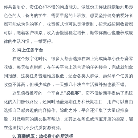
你具备耐心、责任心和不错的沟通能力。做这份工你还能接触到形形
色色的人：备考的学生、需要早起的上班族、想要坚持健身的爱好者
都可能成为你的客户。收费模式也可以灵活定制，按天或按周收费都
可以，随着客户积累，收入会慢慢稳定增长，顺带你自己也能养成规
律的生活习惯，一举两得。
2. 网上任务平台
在这个数字化时代，很多人都会选择在网上完成简单小任务赚零
花钱。每天抽点时间，在任务平台上选合适的任务接单，完成就能拿
到报酬。这类任务普遍难度很低，适合各类人群做。虽然单个任务的
收益不算高，但积少成多，一天赚几十块当生活费补贴也很不错。
这里值得推荐的一个平台是
“必集客”
。它不仅给新手提供了系统
化的入门赚钱路径，还同时涵盖短期任务和长期项目，用户可以自由
选择自己感兴趣的内容操作。除此之外，平台还汇集了大量虚拟资
源，对做电商的朋友很有帮助，尤其是在闲鱼或淘宝开店的卖家，能
在这里找到不少优质货源资源。
3. 直播解压：放松身心的新选择