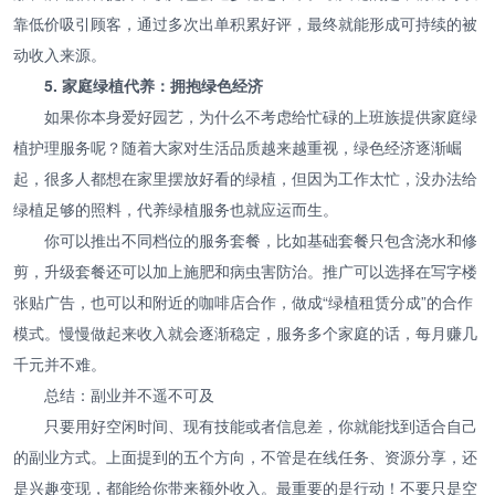
靠低价吸引顾客，通过多次出单积累好评，最终就能形成可持续的被
动收入来源。
5. 家庭绿植代养：拥抱绿色经济
如果你本身爱好园艺，为什么不考虑给忙碌的上班族提供家庭绿
植护理服务呢？随着大家对生活品质越来越重视，绿色经济逐渐崛
起，很多人都想在家里摆放好看的绿植，但因为工作太忙，没办法给
绿植足够的照料，代养绿植服务也就应运而生。
你可以推出不同档位的服务套餐，比如基础套餐只包含浇水和修
剪，升级套餐还可以加上施肥和病虫害防治。推广可以选择在写字楼
张贴广告，也可以和附近的咖啡店合作，做成“绿植租赁分成”的合作
模式。慢慢做起来收入就会逐渐稳定，服务多个家庭的话，每月赚几
千元并不难。
总结：副业并不遥不可及
只要用好空闲时间、现有技能或者信息差，你就能找到适合自己
的副业方式。上面提到的五个方向，不管是在线任务、资源分享，还
是兴趣变现，都能给你带来额外收入。最重要的是行动！不要只是空