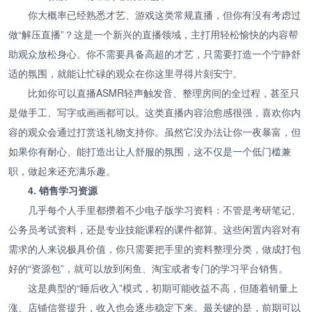
你大概率已经熟悉才艺、游戏这类常规直播，但你有没有考虑过
做“解压直播”？这是一个新兴的直播领域，主打用轻松愉快的内容帮
助观众放松身心。你不需要具备高超的才艺，只需要打造一个宁静舒
适的氛围，就能让忙碌的观众在你这里寻得片刻安宁。
比如你可以直播ASMR轻声触发音、整理房间的全过程，甚至只
是做手工、写字或画画都可以。这类直播内容治愈感很强，喜欢你内
容的观众会通过打赏送礼物支持你。虽然它没办法让你一夜暴富，但
如果你有耐心、能打造出让人舒服的氛围，这不仅是一个低门槛兼
职，做起来还充满乐趣。
4. 销售学习资源
几乎每个人手里都攒着不少电子版学习资料：不管是考研笔记、
公务员考试资料，还是专业技能课程的课件都算。这些闲置内容对有
需求的人来说极具价值，你只需要把手里的资料整理分类，做成打包
好的“资源包”，就可以放到闲鱼、淘宝或者专门的学习平台销售。
这是典型的“睡后收入”模式，初期可能收益不高，但随着销量上
涨、店铺信誉提升，收入也会逐步稳定下来。最关键的是，前期可以