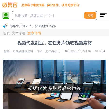
必集客 | 地推拉新、异业合作、项目对接平台
搜索
必集客开通VIP，享12项推广特权
首页
文章专栏
文章详情
视频代发副业，在任务库领取视频素材
标签：短视频赚钱攻略
作者：必集客小云
2025-06-07 01:21:34
234