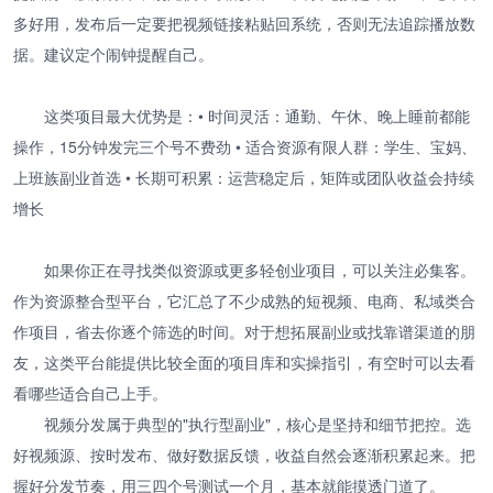
多好用，发布后一定要把视频链接粘贴回系统，否则无法追踪播放数
据。建议定个闹钟提醒自己。
这类项目最大优势是：• 时间灵活：通勤、午休、晚上睡前都能
操作，15分钟发完三个号不费劲 • 适合资源有限人群：学生、宝妈、
上班族副业首选 • 长期可积累：运营稳定后，矩阵或团队收益会持续
增长
如果你正在寻找类似资源或更多轻创业项目，可以关注必集客。
作为资源整合型平台，它汇总了不少成熟的短视频、电商、私域类合
作项目，省去你逐个筛选的时间。对于想拓展副业或找靠谱渠道的朋
友，这类平台能提供比较全面的项目库和实操指引，有空时可以去看
看哪些适合自己上手。
视频分发属于典型的"执行型副业"，核心是坚持和细节把控。选
好视频源、按时发布、做好数据反馈，收益自然会逐渐积累起来。把
握好分发节奏，用三四个号测试一个月，基本就能摸透门道了。