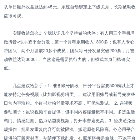
队单日额外收益就达到45元。系统自动绑定上下级关系，长期被动收
益很可观。
实际收益怎么走？我认识几个坚持做的伙伴：有人用三个手机号
做抖音+快手双平台分发，第一个月积累期收入1800多；也有人专心
带团队，两个月发展20多个成员，团队每日分发量突破200条，月被
动收益达到3000+。当然这是需要执行力的，但模式本身门槛确实
低。
几点建议给新手：1. 准备账号阶段：部分平台需要500粉以上才
能发特定任务视频（比如影视剪辑类）。建议用旧账号或新号先发些
日常内容涨粉。小红书对粉丝量要求不高，可优先测试。 2. 选视频
要动脑子：虽说视频平台提供，但不同内容爆量概率不同。多选生活
窍门、情感短剧、热点话题类视频，打开率普遍更高。3. 坚决避免违
规操作：批量发重复内容可能被限流，搬运原创风险高。务必用平台
提供的正版素材库，别随便下载乱发。4. 回填链接是命脉：不论平台