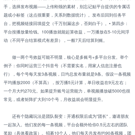
手，选择发布视频——上传刚领的素材，别忘记贴平台提供的专属话
题或小标签（这点很重要，关系到数据统计）。发布后回到任务平
台，把视频链接回填提交（千万别漏这步，否则白干）。• 第四步：
平台按播放量给钱。100播放就能起算收益，一万播放在5-10元间浮
动（不同平台结算模式有差异），一般7天后结算到账。
做一两个号效益可能不明显，核心是多账号+多平台分发。举个
例子：你同时运营三个抖音号（不需要实名，用家人信息注册也
行），每个号每天发3条视频，日均总发布量就是9条。假设一条视频
平均播放2000（不算高），按万播5元计算，单日收益在9元左右；
一个月大约270元。如果提升账号运营能力，单视频播放破5000也很
常见，或者矩阵扩大到10个号，月收益就会明显提升。
还有个隐藏玩法是团队裂变：开通权限后成为"团长"，邀请朋友
一起加入。他们发的每一条视频，平台会额外给你0.5元左右的团队
奖励（具体看政策）。招募10个人，他们每天共发布约90条视频，团