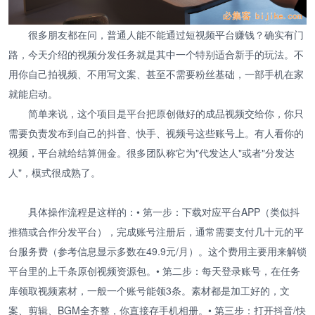
很多朋友都在问，普通人能不能通过短视频平台赚钱？确实有门
路，今天介绍的视频分发任务就是其中一个特别适合新手的玩法。不
用你自己拍视频、不用写文案、甚至不需要粉丝基础，一部手机在家
就能启动。
简单来说，这个项目是平台把原创做好的成品视频交给你，你只
需要负责发布到自己的抖音、快手、视频号这些账号上。有人看你的
视频，平台就给结算佣金。很多团队称它为"代发达人"或者"分发达
人"，模式很成熟了。
具体操作流程是这样的：• 第一步：下载对应平台APP（类似抖
推猫或合作分发平台），完成账号注册后，通常需要支付几十元的平
台服务费（参考信息显示多数在49.9元/月）。这个费用主要用来解锁
平台里的上千条原创视频资源包。• 第二步：每天登录账号，在任务
库领取视频素材，一般一个账号能领3条。素材都是加工好的，文
案、剪辑、BGM全齐整，你直接存手机相册。• 第三步：打开抖音/快