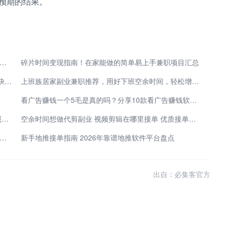
预期的结果。
家副业赚钱攻略 碎片时间就能轻松变现的普通人实用指南
碎片时间变现指南！在家能做的简单易上手兼职项目汇总
时间自由灵活！居家兼职赚钱方式推荐，新手零基础快速变现
上班族居家副业兼职推荐，用好下班空余时间，轻松增加额外收入
看广告赚钱一个5毛是真的吗？分享10款看广告赚钱软件APP，让你轻松赚钱
失业了，短时间找不到工作？可以试试这5个副业，照样能赚到钱
空余时间想做代剪副业 视频剪辑在哪里接单 优质接单渠道整理
手私信小红点可以去掉吗 私信里的绿色圆点是什么意思
新手地推接单指南 2026年靠谱地推软件平台盘点
出自：必集客官方