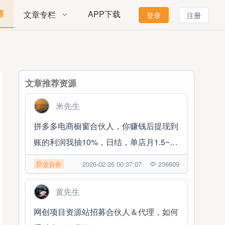
源
APP下载
文章专栏
登录
注册
文章推荐资源
米先生
拼多多电商橱窗合伙人，你赚钱后提现到
账的利润我抽10%，日结，单店月1.5~2
万 随时提现
异业合作
2026-02-26 00:37:07
236609
黄先生
网创项目资源站招募合伙人＆代理，如何