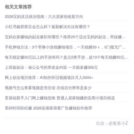
相关文章推荐
2026宝妈灵活就业指南：六大居家创收新方向
小红书被群禁言会怎么样？最新解决办法有哪些？
宝妈在家赚钱的副业兼职有哪些？推荐25个适合宝妈的副业，带娃赚钱两不误
手机挣钱方法：3个零撸小游戏赚钱项目，一天稳薅30＋，0门槛无广告，新手秒上手！
每天稳定赚50元以上的手游有吗？盘点5类手游，超10个每天稳赚50元的路子
上班族副业：做公众号的养老金内容 一天能多赚365元
网上创业项目推荐：AI制作怀旧视频项目月入3000+
视频号怎么查看视频是否压缩 压缩后分辨率是多少
零基础新手入门网上赚钱指南 普通人居家稳赚的实用小项目精选
零碎时间轻松赚 2026实测靠谱看广告赚钱软件推荐
出自：必集客小Z