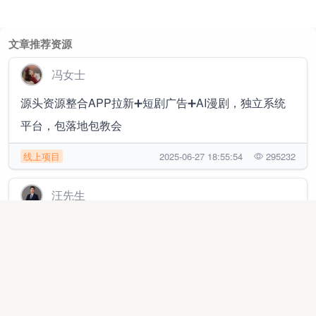
文章推荐资源
冯女士
源头资源整合APP拉新➕短剧广告➕AI漫剧，独立系统
平台，包落地包教会
线上项目
2025-06-27 18:55:54
295232
汪先生
提供朋友圈/视频号广告/抖音头条/快手小红书/百度搜狗
360等广告投放
推广渠道
2026-02-03 16:46:28
21460
杨女士