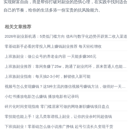
实现财富自由，而是帮你打破对副业的恐惧心理，在实践中找到适合
自己的节奏，给你的生活多添一份宝贵的抗风险能力。
相关文章推荐
2026年副业新机遇：5类低门槛方向 借AI与数字化趋势开辟第二收入渠道
零基础新手必看的零投入网上赚钱副业推荐 每天轻松增收
上班族副业：做公众号的养老金内容 一天能多赚365元
上班族副业推荐：靠闲鱼赚了25w，跑通了副业闭环，原来普通人也能不靠工资生活
上班族副业指南：每天抽2-3小时，解锁收入新可能
视频号怎么变现赚钱？这5种主流的微信视频号赚钱方法，做得好一天能赚1000+
小红书播放电影怎么赚钱 播放电影有记录吗
碎片化时间变现指南 零门槛居家可做的网络兼职赚钱项目盘点
零技能也能上手！这几类靠谱线上副业，让你的业余时间超值钱
下班搞副业！零基础怎么做小说推广挣钱 起号引流长久变现干货