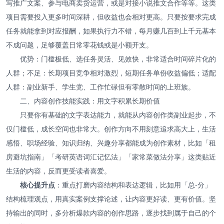
写推广文案、参与电商卖货运营，或是对接小说推文合作等等。这类
项目需要投入更多时间深耕，但收益也会相对更高。只要按要求完成
任务就能拿到对应报酬，如果执行力不错，每月赚几百到上千元基本
不成问题，足够覆盖日常零花钱或是小额开支。
优势：门槛极低、选任务灵活、见效快，非常适合时间碎片化的
人群；不足：长期项目竞争相对激烈，短期任务单份收益偏低；适配
人群：副业新手、学生党、工作忙碌但有零散时间的上班族。
二、内容创作技能实践：用文字积累长期价值
只要你有基础的文字表达能力，就能从内容创作类副业起步，不
仅门槛低，成长空间也非常大。创作方向不用刻意追求高大上，生活
感悟、职场经验、知识归纳、兴趣分享都能成为创作素材，比如「租
房避坑指南」「考研英语词汇记忆法」「家常菜做法分享」这类贴近
生活的内容，反而更受读者喜爱。
核心提升点
：重点打磨内容结构和表达逻辑，比如用「总-分」
结构梳理观点，用真实案例支撑论述，让内容更好读、更有价值。坚
持输出的同时，多分析爆款内容的创作思路，逐步找到属于自己的个