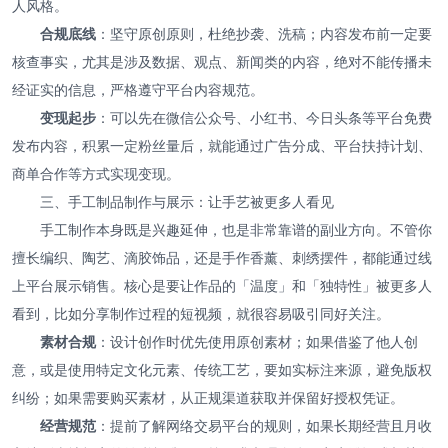
人风格。
合规底线
：坚守原创原则，杜绝抄袭、洗稿；内容发布前一定要
核查事实，尤其是涉及数据、观点、新闻类的内容，绝对不能传播未
经证实的信息，严格遵守平台内容规范。
变现起步
：可以先在微信公众号、小红书、今日头条等平台免费
发布内容，积累一定粉丝量后，就能通过广告分成、平台扶持计划、
商单合作等方式实现变现。
三、手工制品制作与展示：让手艺被更多人看见
手工制作本身既是兴趣延伸，也是非常靠谱的副业方向。不管你
擅长编织、陶艺、滴胶饰品，还是手作香薰、刺绣摆件，都能通过线
上平台展示销售。核心是要让作品的「温度」和「独特性」被更多人
看到，比如分享制作过程的短视频，就很容易吸引同好关注。
素材合规
：设计创作时优先使用原创素材；如果借鉴了他人创
意，或是使用特定文化元素、传统工艺，要如实标注来源，避免版权
纠纷；如果需要购买素材，从正规渠道获取并保留好授权凭证。
经营规范
：提前了解网络交易平台的规则，如果长期经营且月收