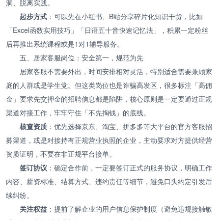
洞、脱离实践。
起步方式
：可以先在小红书、B站分享碎片化知识干货，比如
「Excel函数实用技巧」「日语五十音快速记忆法」，积累一定粉丝
后再推出系统课程或是1对1辅导服务。
五、居家客服岗位：安全第一，规范为先
居家客服不需要外出，时间安排相对灵活，特别适合需要兼顾家
庭的人群或是学生党。但这类岗位也是诈骗高发区，很多标注「高佣
金」要求先交押金的招聘信息都是陷阱，核心原则是一定要通过正规
渠道对接工作，牢牢守住「不先掏钱」的底线。
核查资质
：优先选择京东、淘宝、拼多多等大平台的官方客服招
募渠道，或是对接持有正规营业执照的企业，主动要求对方提供经营
资质证明，不要在非正规平台接单。
签订协议
：确定合作前，一定要签订正式的服务协议，明确工作
内容、薪资标准、结算方式、违约责任等细节，避免口头约定引发后
续纠纷。
关注权益
：提前了解企业的用户信息保护制度（避免违规接触敏