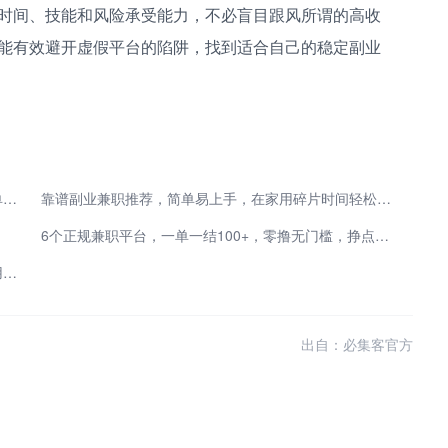
时间、技能和风险承受能力，不必盲目跟风所谓的高收
能有效避开虚假平台的陷阱，找到适合自己的稳定副业
空闲时间想增收 小白兼职哪个平台靠谱 靠谱线上接单渠道盘点
靠谱副业兼职推荐，简单易上手，在家用碎片时间轻松赚零花钱
6个正规兼职平台，一单一结100+，零撸无门槛，挣点小钱真容易！
上班族找兼职工作去哪个平台？分享4个一单一结不用投资的兼职赚钱平台
出自：必集客官方