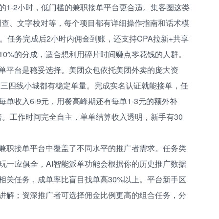
的1-2小时，低门槛的兼职接单平台更合适。集客圈这类
调查、文字校对等，每个项目都有详细操作指南和话术模
。任务完成后2小时内佣金到账，还支持CPA拉新+共享
10%的分成，适合想利用碎片时间赚点零花钱的人群。
单平台是稳妥选择。美团众包依托美团外卖的庞大资
市和三四线小城都有稳定单量。完成实名认证就能接单，任
单收入6-9元，用餐高峰期还有每单1-3元的额外补
倍。工作时间完全自主，单单结算收入透明，新手有30
兼职接单平台中覆盖了不同水平的推广者需求。任务类
玩一应俱全，AI智能派单功能会根据你的历史推广数据
相关任务，成单率比盲目找单高30%以上。平台新手区
讲解；资深推广者可选择佣金比例更高的组合任务，分