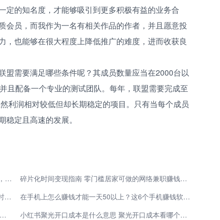
一定的知名度，才能够吸引到更多积极有益的业务合
质会员，而我作为一名有相关作品的作者，并且愿意投
力，也能够在很大程度上降低推广的难度，进而收获良
联盟需要满足哪些条件呢？其成员数量应当在2000台以
，并且配备一个专业的测试团队。每年，联盟需要完成至
个虽然利润相对较低但却长期稳定的项目。只有当每个成员
期稳定且高速的发展。
2025 年 APP 拉新工作室全渠道直招：低投入高回报，总部全程扶持
碎片化时间变现指南 零门槛居家可做的网络兼职赚钱项目盘点
零技能也能上手！这几类靠谱线上副业，让你的业余时间超值钱
在手机上怎么赚钱才能一天50以上？这6个手机赚钱软件app你一定要知道!
班搞副业！零基础怎么做小说推广挣钱 起号引流长久变现干货
小红书聚光开口成本是什么意思 聚光开口成本看哪个数据