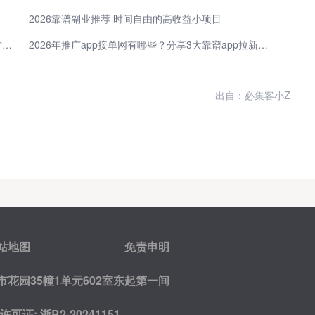
2026靠谱副业推荐 时间自由的高收益小项目
视频号怎么变现赚钱？这5种主流的微信视频号赚钱方法，做得好一天能赚1000+
2026年推广app接单网有哪些？分享3大靠谱app拉新一手渠道商
出自：必集客小Z
站地图
免责申明
花园35幢1单元602室东起第一间
证: 浙B2-20241151