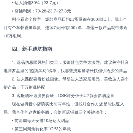
• 达人抽佣30%（23.7元）
• 店铺利润：79-28-23.7=27.3元
别小看这个数字，爆款商品日均出货量都在300单以上。我上个
月有个车载香薰爆款，连续7天日销500+单，单这一款产品就带来近
10万毛利。
四、新手避坑指南
1. 选品切忌跟风热门类目，服饰鞋包竞争太激烈。建议关注抖音
电商罗盘里的“趋势黑马”榜单，找那些搜索量增长快但供给少的商品
2. 达人匹配要看粉丝画像。母婴达人选家居用品，美妆达人选个
护产品，千万别乱搭配
3. 客服响应速度要保证，DSR评分低于4.7就会影响流量
现在做抖音小店确实比前两年难，但找对合作方还是能快速入
局。我合作的这家服务商，会给新店铺做三个关键动作：
• 前两周每天安排10场达人测品
• 第三周聚焦转化率TOP3的爆款