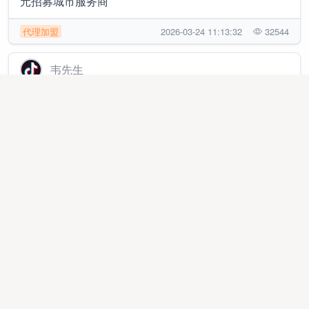
元招募城市服务商
代理加盟
2026-03-24 11:13:32
32544
韦先生
抖音动漫短剧，新风口蓝海，项目收费
代理加盟
2025-12-11 14:38:52
9193
杨女士
抖音小游戏，ai漫剧，独立app开发对接广告联盟，只
要有人看广告，日结收益1000➕
线上项目
2025-12-05 09:54:18
228759
杨先生