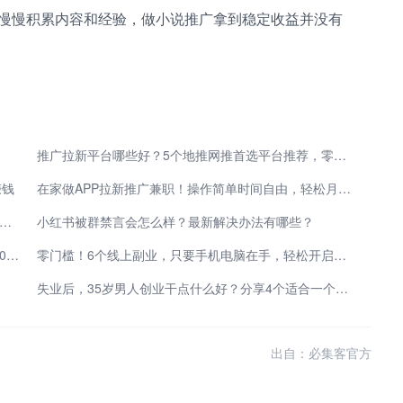
慢慢积累内容和经验，做小说推广拿到稳定收益并没有
推广拉新平台哪些好？5个地推网推首选平台推荐，零门槛轻松上手
赚钱
在家做APP拉新推广兼职！操作简单时间自由，轻松月入3000+
026哪个推广赚佣金平台好？实测高佣金平台，轻松月入3000+
小红书被群禁言会怎么样？最新解决办法有哪些？
每天稳定赚50元以上的手游有吗？盘点5类手游，超10个每天稳赚50元的路子
零门槛！6个线上副业，只要手机电脑在手，轻松开启赚钱模式
失业后，35岁男人创业干点什么好？分享4个适合一个人倒腾的小生意！
出自：必集客官方