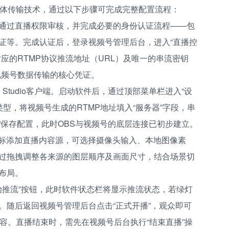
媒体传输技术，通过以下步骤可完成完整配置流程：
通过直播权限审核，并完成必要的身份认证流程——包
证等。完成认证后，登录视频号管理后台，进入“直播控
应的RTMP协议推流地址（URL）及唯一的串流密钥
S与视频号数据传输的核心凭证。
 Studio客户端。启动软件后，通过顶部菜单栏进入“设
务类型，将视频号生成的RTMP地址填入“服务器”字段，串
定”保存配置，此时OBS与视频号的底层连接已初步建立。
+”图标添加直播内容源，可选择摄像头输入、本地图像素
过拖拽调整各来源的图层顺序及画面尺寸，结合场景切
布局。
始推流”按钮，此时软件状态栏将显示推流状态，若绿灯
。随后返回视频号管理后台点击“正式开播”，观众即可
容。直播结束时，需先在视频号后台执行“结束直播”操