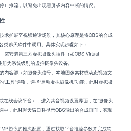
中停止推流，以避免出现黑屏或内容中断的情况。
性
头技术扩展至视频通话场景，其核心原理是将OBS的合成
各类聊天软件中调用。具体实现步骤如下：
安装第三方虚拟摄像头插件（如OBS Virtual
出注册为系统级别的虚拟摄像头设备。
应的内容源（如摄像头信号、本地图像素材或动态视频文
“工具”选项，选择“启动虚拟摄像机”功能，此时虚拟摄
或在线会议平台），进入其音视频设置界面，在“摄像头
ra”选项并选中，此时聊天窗口将显示OBS输出的合成画面，实现
TMP协议的推流配置，通过获取平台推流参数并完成软