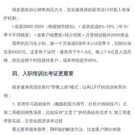
很多朋友担心销售岗压力大，其实健身房的薪资设计对新人有保
护机制：
• 底薪2800-3500（根据城市级别） • 成单提成8%-15%（年卡/
季卡不同梯度） • 老客户续费奖+转介绍奖 • 月度销冠额外2000奖金
我带的实习生小刘，第一个月谈成5张年卡+12张季卡，扣除社保
实发6420元。这里有个诀窍：健身房下午1-3点、晚上7-9点是人流高
峰，抓住这两个时段接待客户，成单率能提升40%。
四、入职培训比考证更重要
很多健身房现在推行"带教上岗"模式，以ALLFIT的培训体系为
例：
1. 首周学习器材操作（椭圆机阻力调节、杠铃片拆卸技巧） 2.
第二周模拟销售场景，比如应对"太贵了"的经典砍价话术 3. 第三周老
带新实战，主管会跟进谈单过程
重点要掌握体脂率、BMI值的解读方法。比如客户测出体脂