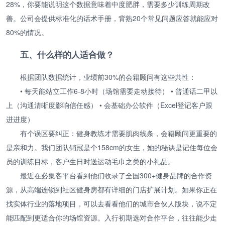
28%，你要能说明这个数据意味着中度肥胖，需要多少训练周期改
善。公司会提供标准化的话术手册，背熟20个常见问题应答就能应对
80%的情况。
五、什么样的人适合做？
根据团队数据统计，业绩前30%的会籍顾问有这些共性：
• 每天能站立工作6-8小时（场馆需要走动接待） • 普通话二甲以
上（沟通清晰度影响信任感） • 会基础办公软件（Excel登记客户跟
进进度）
有个误区要纠正：健身教练才需要肌肉线条，会籍顾问更重要的
是亲和力。我们团队销冠是个158cm的女生，她的秘诀是记住每位会
员的训练目标，客户生日时送运动毛巾之类的小礼品。
最近在必集客平台看到他们收录了全国300+健身品牌的合作资
源，从高端连锁到社区健身房都有详细的门店扩展计划。如果你正在
找实体行业的落地项目，可以去看看他们的城市合伙人版块，说不定
能匹配到更适合你的场馆资源。入行初期选对合作平台，往往能少走