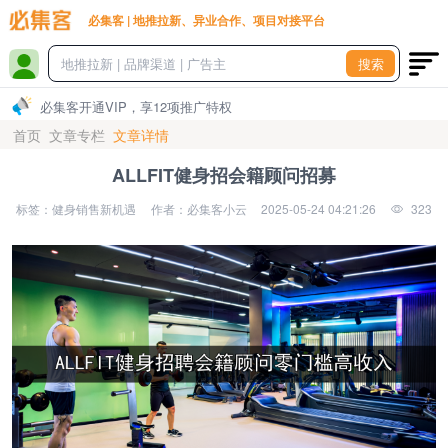
必集客 | 地推拉新、异业合作、项目对接平台
搜索
必集客开通VIP，享12项推广特权
首页
文章专栏
文章详情
ALLFIT健身招会籍顾问招募
标签：健身销售新机遇
作者：必集客小云
2025-05-24 04:21:26
323