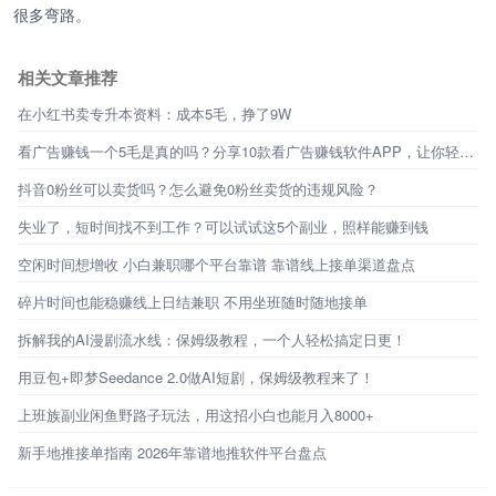
很多弯路。
相关文章推荐
在小红书卖专升本资料：成本5毛，挣了9W
看广告赚钱一个5毛是真的吗？分享10款看广告赚钱软件APP，让你轻松赚钱
抖音0粉丝可以卖货吗？怎么避免0粉丝卖货的违规风险？
失业了，短时间找不到工作？可以试试这5个副业，照样能赚到钱
空闲时间想增收 小白兼职哪个平台靠谱 靠谱线上接单渠道盘点
碎片时间也能稳赚线上日结兼职 不用坐班随时随地接单
拆解我的AI漫剧流水线：保姆级教程，一个人轻松搞定日更！
用豆包+即梦Seedance 2.0做AI短剧，保姆级教程来了！
上班族副业闲鱼野路子玩法，用这招小白也能月入8000+
新手地推接单指南 2026年靠谱地推软件平台盘点