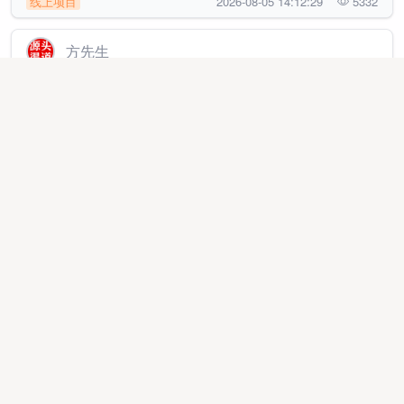
线上项目
2026-08-05 14:12:29
5332
方先生
APP拉新工作室孵化 官方渠道，主推简单注册类，均价
35➕可网推，任务全-持续更新当日结算
地推网推
2026-01-13 14:34:56
362090
谢先生
APP拉新源头渠道3000款，主推简单注册类，均价35➕
当日结算，可网推可工作室
异业合作
2025-12-05 09:36:42
443637
方先生
APP拉新绿色源头 官方渠道，主推简单注册类，均价