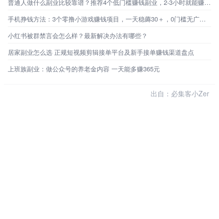
普通人做什么副业比较靠谱？推荐4个低门槛赚钱副业，2-3小时就能赚百元！
手机挣钱方法：3个零撸小游戏赚钱项目，一天稳薅30＋，0门槛无广告，新手秒上手！
小红书被群禁言会怎么样？最新解决办法有哪些？
居家副业怎么选 正规短视频剪辑接单平台及新手接单赚钱渠道盘点
上班族副业：做公众号的养老金内容 一天能多赚365元
出自：必集客小Zer