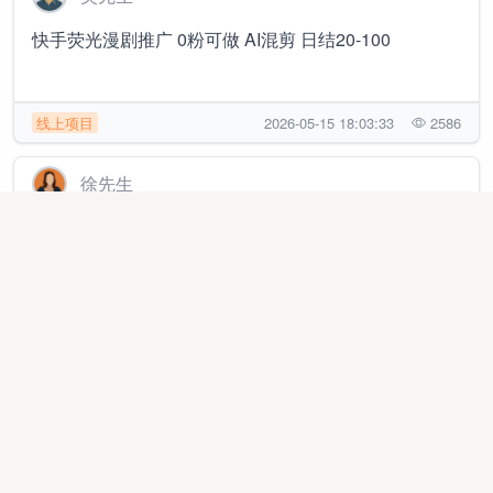
快手荧光漫剧推广 0粉可做 AI混剪 日结20-100
线上项目
2026-05-15 18:03:33
2586
徐先生
抖音代发作品边涨*边**（种草类素材）一单30-200不收
费，日结，有保底。
线上项目
2026-07-20 20:33:56
175
张先生
抖音代发/长期可做/每天日结/还能涨*