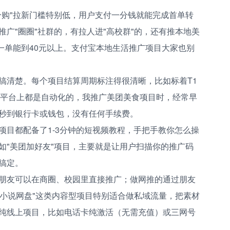
分购"拉新门槛特别低，用户支付一分钱就能完成首单转
广"圈圈"社群的，有拉人进"高校群"的，还有推本地美
一单能到40元以上。支付宝本地生活推广项目大家也别
搞清楚。每个项目结算周期标注得很清晰，比如标着T1
在平台上都是自动化的，我推广美团美食项目时，经常早
秒到银行卡或钱包，没有任何手续费。
项目都配备了1-3分钟的短视频教程，手把手教你怎么操
如"美团加好友"项目，主要就是让用户扫描你的推广码
搞定。
朋友可以在商圈、校园里直接推广；做网推的通过朋友
"小说网盘"这类内容型项目特别适合做私域流量，把素材
纯线上项目，比如电话卡纯激活（无需充值）或三网号