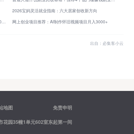
2026宝妈灵活就业指南：六大居家创收新方向
手机挣钱方法：3个零撸小游戏赚钱项目，一天稳薅30＋，0门槛无广告，新手秒上手！
网上创业项目推荐：AI制作怀旧视频项目月入3000+
出自：必集客小云
站地图
免责申明
花园35幢1单元602室东起第一间