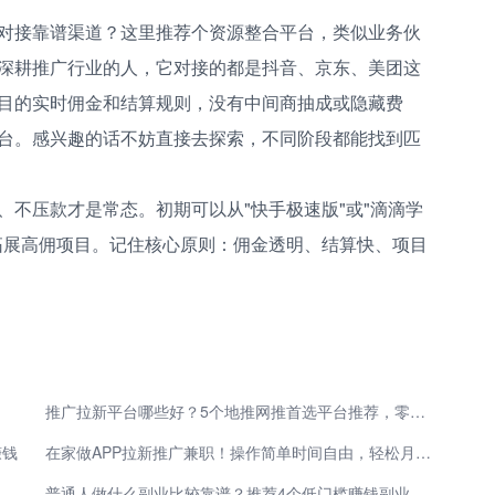
对接靠谱渠道？这里推荐个资源整合平台，类似业务伙
深耕推广行业的人，它对接的都是抖音、京东、美团这
目的实时佣金和结算规则，没有中间商抽成或隐藏费
台。感兴趣的话不妨直接去探索，不同阶段都能找到匹
、不压款才是常态。初期可以从"快手极速版"或"滴滴学
拓展高佣项目。记住核心原则：佣金透明、结算快、项目
推广拉新平台哪些好？5个地推网推首选平台推荐，零门槛轻松上手
赚钱
在家做APP拉新推广兼职！操作简单时间自由，轻松月入3000+
026哪个推广赚佣金平台好？实测高佣金平台，轻松月入3000+
普通人做什么副业比较靠谱？推荐4个低门槛赚钱副业，2-3小时就能赚百元！