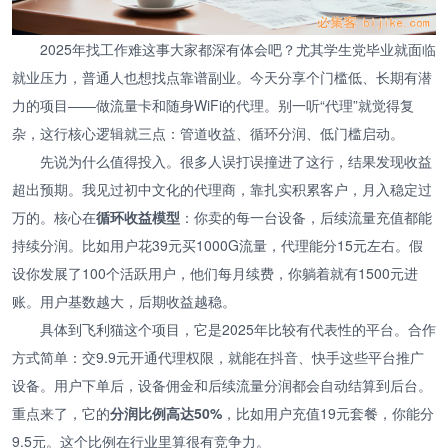
2025年找工作难这事大家都深有体会吧？尤其学生党毕业就面临
就业压力，普通人也想找点靠谱副业。今天分享个门槛低、长期有潜
力的项目——做流量卡和随身WiFi的代理。别一听“代理”就觉得复
杂，这行核心逻辑就三点：管道收益、循环分润、低门槛启动。
先说为什么值得投入。很多人误打误撞进了这行，结果发现收益
超出预期。我见过初中文化的代理商，靠扎实积累客户，月入稳定过
万的。核心在
循环收益模型
：你卖的每一台设备，后续流量充值都能
持续分润。比如用户花39元买1000G流量，代理能分15元左右。假
设你发展了100个活跃用户，他们每月续费，你躺着就有1500元进
账。用户基数越大，后期收益越稳。
具体到飞利猫这个项目，它是2025年比较有代表性的平台。合作
方式简单：交9.9元开通代理权限，就能在抖音、快手这些平台推广
设备。用户下单后，设备佣金和后续流量分润都会自动结算到后台。
重点来了，它的
分润比例高达50%
，比如用户充值19元套餐，你能分
9.5元。这个比例在行业里算很有竞争力。