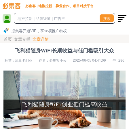
必集客 | 地推拉新、异业合作、项目对接平台
搜索
必集客开通VIP，享12项推广特权
首页
文章专栏
文章详情
飞利猫随身WiFi长期收益与低门槛吸引大众
标签：流量卡副业
作者：必集客小云
2025-06-05 04:41:09
286