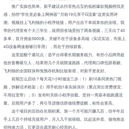
推广实操也简单。新手建议从抖音热点宝的低粉爆款视频榜找灵
感，拍些“学生党必备上网神器”“月租19元享千G流量”这类实用评
测。视频挂上飞利猫的小程序链接，用户点击下单就算你的业绩。我
带的代理里有个大三学生，就用宿舍场景拍了两条视频，三天出了40
多单，首月佣金5600多。关键不在于设备多高端（实话实说，市面上
4G设备网速都够日常用），而在于持续获客。
这里提醒个避坑点：选平台得看长期服务能力。有些小品牌用超
低价套餐吸引人，结果用几个月就限速跑路，代理商口碑也跟着砸。
飞利猫的全国联保和免预存机制比较靠谱，对新手更友好。
前期怎么启动？每天花1小时做这三步：1）刷10条同类热门视
频，拆解话术框架；2）用手机拍1条实操演示（重点突出资费便宜、
不用拉宽带）；3）发布时关联小程序挂载。坚持一周基本能跑通流
量。后期用户多了，再引导进微信群做续费提醒，粘性会更高。
这个项目的后劲在长期积累。第一个月可能只赚几百，但半年后
手上几百个持续充值用户，月入几千就很稳。比起送外卖、做地推这
些纯体力活，它更适合愿意耐心经营的人。