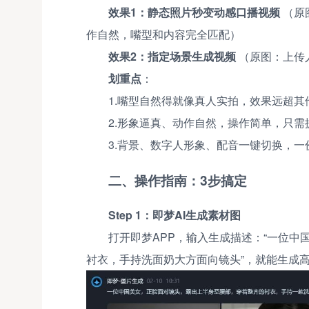
效果1：静态照片秒变动感口播视频
（原
作自然，嘴型和内容完全匹配）
效果2：指定场景生成视频
（原图：上传
划重点
：
1.嘴型自然得就像真人实拍，效果远超其
2.形象逼真、动作自然，操作简单，只需
3.背景、数字人形象、配音一键切换，
二、操作指南：3步搞定
Step 1：即梦AI生成素材图
打开即梦APP，输入生成描述：“一位
衬衣，手持洗面奶大方面向镜头”，就能生成