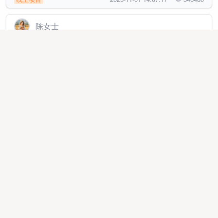
陈女士
提供6天5晚全国双人游赋能各大行业
异业合作
2026-04-11 15:40:54
41247
史先生
腾讯/朋友圈/抖音/快手/小红书/百度等全媒体平台广告投
放！不限行业
推广渠道
2025-11-20 13:28:50
35720
李先生
提供朋友圈抖音小红书广告，寻找刚起步没客源，需要