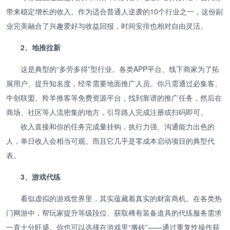
带来稳定增长的收入。作为适合普通人逆袭的10个行业之一，这份副
业完美融合了兴趣爱好与收益回报，时间安排也相对自由灵活。
2、地推拉新
这是典型的“多劳多得”型行业。各类APP平台、线下商家为了拓
展用户、提升知名度，经常需要地面推广人员。你只需通过必集客、
牛创联盟、羚羊推客等免费资源平台，找到靠谱的推广任务，然后在
商场、社区等人流密集的地方，引导路人完成注册或扫码即可。
收入直接和你的任务完成量挂钩，执行力强、沟通能力出色的
人，单日收入会相当可观。而且它几乎是零成本启动项目的典型代
表。
3、游戏代练
看似虚拟的游戏世界里，其实蕴藏着真实的财富商机。在各类热
门网游中，帮玩家提升等级段位、获取稀有装备道具的代练服务需求
一直十分旺盛。你也可以选择在游戏里“搬砖”——通过重复性操作获