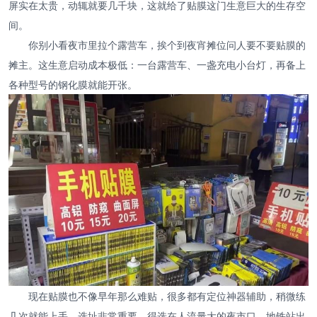
屏实在太贵，动辄就要几千块，这就给了贴膜这门生意巨大的生存空
间。
你别小看夜市里拉个露营车，挨个到夜宵摊位问人要不要贴膜的
摊主。这生意启动成本极低：一台露营车、一盏充电小台灯，再备上
各种型号的钢化膜就能开张。
现在贴膜也不像早年那么难贴，很多都有定位神器辅助，稍微练
几次就能上手。选址非常重要，得选在人流量大的夜市口、地铁站出