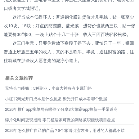
口或者大学城附近。
这行当成本低得吓人：普通钢化膜进货价才几毛钱，贴一张至少
收10块、15块；好点的防窥膜、蓝光膜，进货价也就两三块，贴一张
能要价30到50。一晚上贴个十几二十张，收入三四百块轻轻松松。
这三门生意，只要你肯放下身段干得下去，哪怕只干一年，赚回
普通上班族三五年的收入，真的不是吹牛。毕竟，通往财富的路，往
往就藏在那些没人愿意走的泥泞小道上。
相关文章推荐
无特长也能赚！5种副业，小白大神各有专属门路
小红书聚光开口成本是什么意思 聚光开口成本看哪个数据
2026年推广app接单网有哪些？分享3大靠谱app拉新一手渠道商
碎片化时间变现指南 零门槛居家可做的网络兼职赚钱项目盘点
2026年怎么推广自己的产品？8个靠谱引流方法，用过的人都说不错