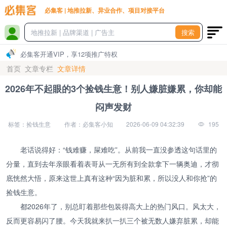
必集客 | 地推拉新、异业合作、项目对接平台
搜索
必集客开通VIP，享12项推广特权
首页
文章专栏
文章详情
2026年不起眼的3个捡钱生意！别人嫌脏嫌累，你却能
闷声发财
标签：捡钱生意
作者：必集客小知
2026-06-09 04:32:39
195
老话说得好：“钱难赚，屎难吃”。从前我一直没参透这句话里的
分量，直到去年亲眼看着表哥从一无所有到全款拿下一辆奥迪，才彻
底恍然大悟，原来这世上真有这种“因为脏和累，所以没人和你抢”的
捡钱生意。
都2026年了，别总盯着那些包装得高大上的热门风口。风太大，
反而更容易闪了腰。今天我就来扒一扒三个被无数人嫌弃脏累，却能