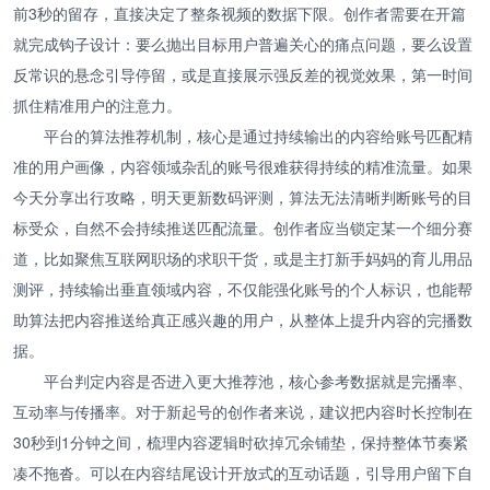
前3秒的留存，直接决定了整条视频的数据下限。创作者需要在开篇
就完成钩子设计：要么抛出目标用户普遍关心的痛点问题，要么设置
反常识的悬念引导停留，或是直接展示强反差的视觉效果，第一时间
抓住精准用户的注意力。
平台的算法推荐机制，核心是通过持续输出的内容给账号匹配精
准的用户画像，内容领域杂乱的账号很难获得持续的精准流量。如果
今天分享出行攻略，明天更新数码评测，算法无法清晰判断账号的目
标受众，自然不会持续推送匹配流量。创作者应当锁定某一个细分赛
道，比如聚焦互联网职场的求职干货，或是主打新手妈妈的育儿用品
测评，持续输出垂直领域内容，不仅能强化账号的个人标识，也能帮
助算法把内容推送给真正感兴趣的用户，从整体上提升内容的完播数
据。
平台判定内容是否进入更大推荐池，核心参考数据就是完播率、
互动率与传播率。对于新起号的创作者来说，建议把内容时长控制在
30秒到1分钟之间，梳理内容逻辑时砍掉冗余铺垫，保持整体节奏紧
凑不拖沓。可以在内容结尾设计开放式的互动话题，引导用户留下自