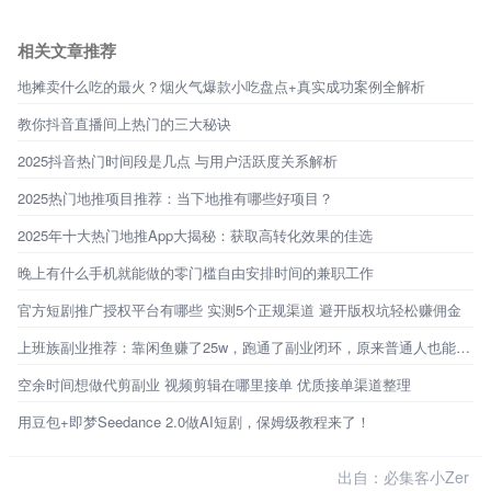
相关文章推荐
地摊卖什么吃的最火？烟火气爆款小吃盘点+真实成功案例全解析
教你抖音直播间上热门的三大秘诀
2025抖音热门时间段是几点 与用户活跃度关系解析
2025热门地推项目推荐：当下地推有哪些好项目？
2025年十大热门地推App大揭秘：获取高转化效果的佳选
晚上有什么手机就能做的零门槛自由安排时间的兼职工作
官方短剧推广授权平台有哪些 实测5个正规渠道 避开版权坑轻松赚佣金
上班族副业推荐：靠闲鱼赚了25w，跑通了副业闭环，原来普通人也能不靠工资生活
空余时间想做代剪副业 视频剪辑在哪里接单 优质接单渠道整理
用豆包+即梦Seedance 2.0做AI短剧，保姆级教程来了！
出自：必集客小Zer