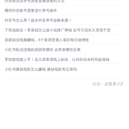
抖音限流后养号及恢复播放量的方法
哪些抖音账号需要进行养号操作
抖音号怎么养？超全抖音养号攻略来袭！
下班搞副业！零基础怎么做小说推广挣钱 起号引流长久变现干货
居家副业电脑赚钱，5个靠谱普通人项目每日稳增收
小红书私信违规的原因有哪些 会带来哪些后果
零技能也能上手！这几类靠谱线上副业，让你的业余时间超值钱
小红书播放电影怎么赚钱 播放电影有记录吗
出自：必集客小Z