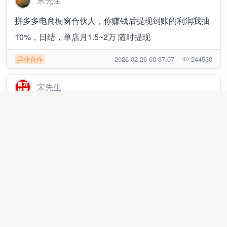
米先生
拼多多电商橱窗合伙人，你赚钱后提现到账的利润我抽
10%，日结，单店月1.5~2万 随时提现
异业合作
2026-02-26 00:37:07
244530
宋先生
看广告APP（找宝妈/大学生等资源，招代理无费用)
线上项目
2025-08-23 02:20:59
26624
田先生
10万宝妈渠承接：一切下载注册拉新唤醒等业务