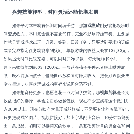
兴趣技能转型，时间灵活还能长期发展
如果平时本来就有休闲时间玩手游，那
游戏搬砖
刚好能把娱乐时
间变成收入，不用氪金也不需要代打，完全不影响带娃节奏。主要操
作就是完成游戏试玩、升级、签到、日常任务，只要达到要求的等级
或者完成指定任务就能拿到奖励。单款游戏的收益大概在10到30元，
如果当天时间比较充裕，可以同时开2到3款，每天玩1到2小时，一个
月下来收益能到600到1200元。一般选在孩子午睡或者晚上哄睡后
做，既不耽误陪孩子，也能自己放松同时赚点收入，把爱好直接变成
增收渠道，对喜欢玩游戏的宝妈来说再合适不过。
如果想赚得更多，也愿意花一点时间学技能，那
视频剪辑
是长期
收益很好的选择，学会之后越做越值钱，现在不少宝妈靠这个做到月
入3000以上。现在剪映有大量现成的模板，不需要专业的剪辑基础，
只要把现成的图片、视频拼接好，加上字幕配上音乐，10分钟就能剪
出一条成品。初期可以接商家的散单，一条基础剪辑单的佣金在30到
80元，等熟练之后可以做自己的内容账号，靠流量和广告变现，长期