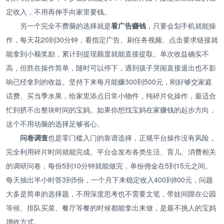
定收入，不用再伸手向家里要钱。
另一个完全不费脑的选择就是
看广告赚钱
，只要会划手机就能操
作，每天花20到30分钟，看指定广告、刷任务视频、点击要求链接就
能拿到小额奖励，累计到提现额度就能直接提取。单次收益确实不
高，但胜在操作简单，随时可以停下，遇到孩子哭闹直接退出也不影
响已经拿到的收益。坚持下来每月能赚300到500元，刚好够交家庭
话费、买当季水果，给家里添点日常小物件，纯碎片化操作，最适合
忙到挤不出整块时间的宝妈。如果你想找宝妈在家赚钱的起步方向，
这个不用动脑的选择足够省心。
问卷调查
也是零门槛入门的靠谱选择，正规平台操作没有风险，
完全利用碎片时间就能完成。平台会发布各类生活、育儿、消费相关
的调研问卷，每份5到10分钟就能做完，单份佣金在5到15元之间。
每天抽出半小时答3到5份，一个月下来稳定收入400到800元，问题
大多是简单的选择题，不用深度思考也不需要文笔，带娃间隙在公园
等候、排队买菜、餐厅等餐的时候都能拿出来做，是最不挑人的宝妈
增收方式。