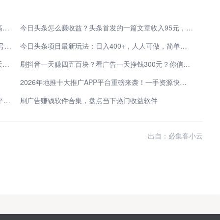
10节系列课之第6讲：在头条如何写出一个点击率超高的文章标题
今日头条怎么赚收益？头条首发的一篇文章收入95元，学会我的方法，你也能做到！
靠谱副业盘点，今日头条赚钱是真的吗？零成本做账号盈利小技巧
今日头条项目最新玩法：日入400+，人人可做，简单复制，附详细教程资料
两天赚了466元！头条视频搬运全流程曝光，新手当天见收益，今日头条到底怎么赚钱？
刷抖音一天赚四五百块？看广告一天挣钱300元？你信吗？
2026年地推十大推广APP平台重磅来袭！一手资源快速获取、免费对接！
2026年免费发帖网站有哪些？实测5个免费发布信息平台，高效解决各类需求！
刷广告赚钱软件合集，盘点当下热门收益软件
出自：必集客小云