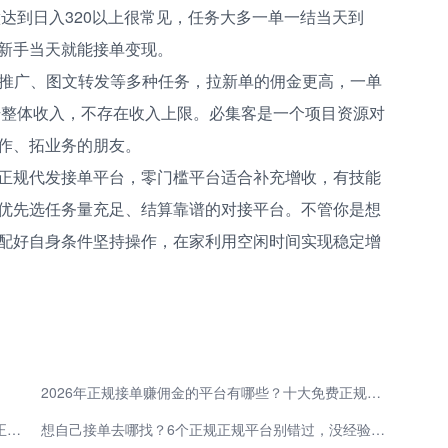
做达到日入320以上很常见，任务大多一单一结当天到
新手当天就能接单变现。
剧推广、图文转发等多种任务，拉新单的佣金更高，一单
提升整体收入，不存在收入上限。必集客是一个项目资源对
作、拓业务的朋友。
正规代发接单平台，零门槛平台适合补充增收，有技能
优先选任务量充足、结算靠谱的对接平台。不管你是想
配好自身条件坚持操作，在家利用空闲时间实现稳定增
2026年正规接单赚佣金的平台有哪些？十大免费正规接单平台 每天能赚30—50元的软件分享
2026年正规接单赚佣金的平台有哪些？分享5大免费正规接单平台，都是日赚30—50元的软件
想自己接单去哪找？6个正规正规平台别错过，没经验没技能也能日入200多。