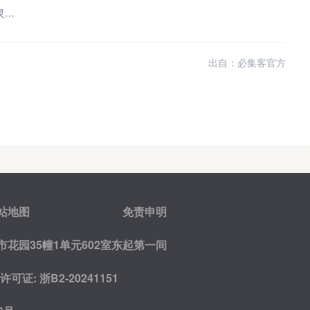
居家线上赚钱神器！5个最靠谱的接单平台推荐 时间灵活收益稳定
出自：必集客官方
站地图
免责申明
花园35幢1单元602室东起第一间
证: 浙B2-20241151