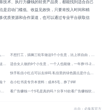
靠技术、执行力赚钱的轻资产品类，都能找到适合自己
点是启动门槛低、收益见效快，只要肯投入时间和精
多优质资源和合作渠道，也可以通过专业平台获取信
50多岁别再去给人打工了，做这5个小生意，一年收入15-18万
不想打工，搞辆三轮车做这5个小生意，比上班自由，赚钱还不少
40多岁有经济压力的人，不要再去给人打工了，去做这5个小生意，一年不少挣还轻松自由
适合女人做的9个小生意，一个人也能做，一年挣15-20万！
快手私信小红点可以去掉吗 私信里的绿色圆点是什么意思
险？
在小红书卖专升本资料：成本5毛，挣了9W
空余时间想做代剪副业 视频剪辑在哪里接单 优质接单渠道整理
看广告赚钱一个5毛是真的吗？分享10款看广告赚钱软件APP，让你轻松赚钱
出自：必集客官方