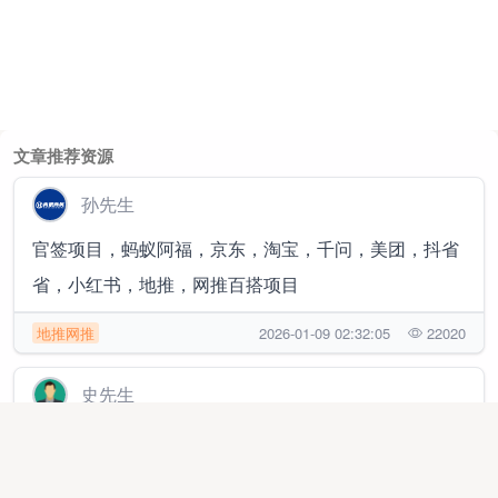
文章推荐资源
孙先生
官签项目，蚂蚁阿福，京东，淘宝，千问，美团，抖省
省，小红书，地推，网推百搭项目
地推网推
2026-01-09 02:32:05
22020
史先生
腾讯/朋友圈/抖音/快手/小红书/百度等全媒体平台广告投
放！不限行业