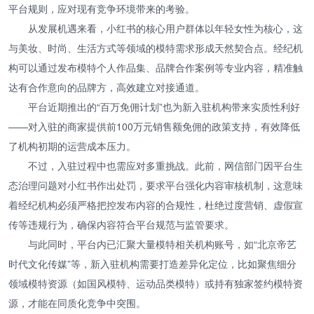
平台规则，应对现有竞争环境带来的考验。
从发展机遇来看，小红书的核心用户群体以年轻女性为核心，这
与美妆、时尚、生活方式等领域的模特需求形成天然契合点。经纪机
构可以通过发布模特个人作品集、品牌合作案例等专业内容，精准触
达有合作意向的品牌方，高效建立对接通道。
平台近期推出的“百万免佣计划”也为新入驻机构带来实质性利好
——对入驻的商家提供前100万元销售额免佣的政策支持，有效降低
了机构初期的运营成本压力。
不过，入驻过程中也需应对多重挑战。此前，网信部门因平台生
态治理问题对小红书作出处罚，要求平台强化内容审核机制，这意味
着经纪机构必须严格把控发布内容的合规性，杜绝过度营销、虚假宣
传等违规行为，确保内容符合平台规范与监管要求。
与此同时，平台内已汇聚大量模特相关机构账号，如“北京帝艺
时代文化传媒”等，新入驻机构需要打造差异化定位，比如聚焦细分
领域模特资源（如国风模特、运动品类模特）或持有独家签约模特资
源，才能在同质化竞争中突围。