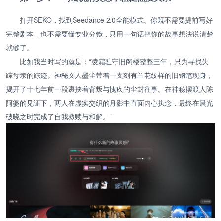
打开SEKO，找到Seedance 2.0全能模式。你既不需要提前写好
完整剧本，也不需要懂专业分镜，只用一句话把你的故事想法说清楚
就够了。
比如我当时写的就是：“凌霜驻守旧阁楼整整三年，只为寻找失
踪母亲的踪迹。神秘文人墨尘带着一支刻有兰花纹样的旧钢笔现身，
揭开了十七年前一段裹挟着背叛与愧疚的尘封往事。在神秘摆渡人陈
阿婆的见证下，两人在虚实交织的月影中直面内心执念，最终在晨光
破晓之时完成了自我救赎与和解。”