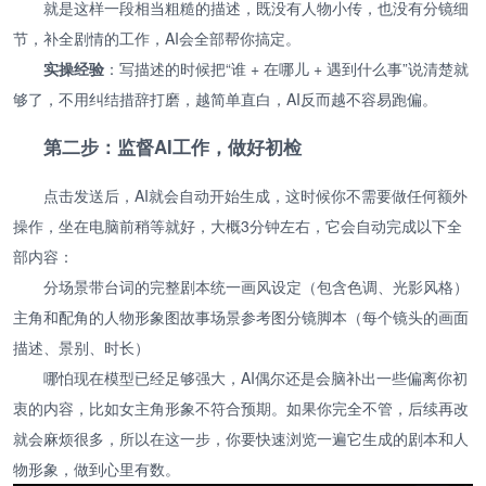
就是这样一段相当粗糙的描述，既没有人物小传，也没有分镜细
节，补全剧情的工作，AI会全部帮你搞定。
实操经验
：写描述的时候把“谁 + 在哪儿 + 遇到什么事”说清楚就
够了，不用纠结措辞打磨，越简单直白，AI反而越不容易跑偏。
第二步：监督AI工作，做好初检
点击发送后，AI就会自动开始生成，这时候你不需要做任何额外
操作，坐在电脑前稍等就好，大概3分钟左右，它会自动完成以下全
部内容：
分场景带台词的完整剧本统一画风设定（包含色调、光影风格）
主角和配角的人物形象图故事场景参考图分镜脚本（每个镜头的画面
描述、景别、时长）
哪怕现在模型已经足够强大，AI偶尔还是会脑补出一些偏离你初
衷的内容，比如女主角形象不符合预期。如果你完全不管，后续再改
就会麻烦很多，所以在这一步，你要快速浏览一遍它生成的剧本和人
物形象，做到心里有数。