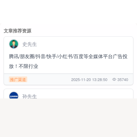
文章推荐资源
史先生
腾讯/朋友圈/抖音/快手/小红书/百度等全媒体平台广告投
放！不限行业
推广渠道
2025-11-20 13:28:50
35740
孙先生
官签项目，蚂蚁阿福，京东，淘宝，千问，美团，抖省
省，小红书，地推，网推百搭项目
地推网推
2026-01-09 02:32:05
22153