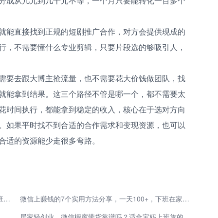
分成从几元到几十元不等，一个月只要能转化一百多个
就能直接找到正规的短剧推广合作，对方会提供现成的
行，不需要懂什么专业剪辑，只要片段选的够吸引人，
需要去跟大博主抢流量，也不需要花大价钱做团队，找
就能拿到结果。这三个路径不管是哪一个，都不需要太
花时间执行，都能拿到稳定的收入，核心在于选对方向
。如果平时找不到合适的合作需求和变现资源，也可以
合适的资源能少走很多弯路。
8个正规微信挣钱平台，一单一结，一天赚100+，下班在家就能做
微信上赚钱的7个实用方法分享，一天100+，下班在家就能做
2026年微信推客怎么赚钱 3个实操方法日入300+值得一试
居家轻创业，微信橱窗带货靠谱吗？适合宝妈上班族的副业推荐