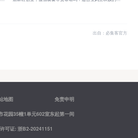
出自：必集客官方
站地图
免责申明
花园35幢1单元602室东起第一间
证: 浙B2-20241151