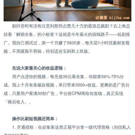
刷抖音时有没有注意到那些点赞几十万的霸道总裁剧？右上角总
挂着「解锁全集」的小标签？这就是今年最火的搞钱路子——短剧推
广。我自己测试过，第一个月赚了5600多，每天花1小时找素材发视
频，不用露脸不剪辑，特别适合宝妈和上班族。
先说大家最关心的收益逻辑：
用户点进你的视频，每充值39元看全集，你能拿54%-75%分
成。我上个月有条爆款视频，单日带来3000+收益。更爽的是广告分
成，只要用户看满30秒广告，平台按CPM再给你发钱，真正实现
「睡后收入」。
操作比刷短视频还简单：
1. 开通授权：在必集客这类正规平台拿一级代理资格（别信私人