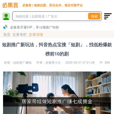
必集客 | 地推拉新、异业合作、项目对接平台
搜索
必集客开通VIP，享12项推广特权
首页
文章专栏
文章详情
短剧推广新玩法，抖音热点宝搜「短剧」，找低粉爆款
榜前10的剧
标签：短剧推广赚钱
作者：必集客小云
2025-06-01 07:21:08
389