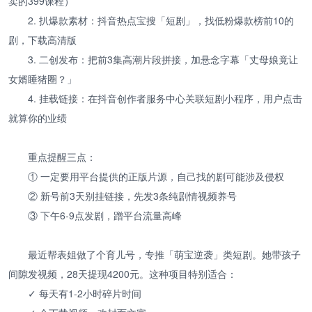
卖的399课程）
2. 扒爆款素材：抖音热点宝搜「短剧」，找低粉爆款榜前10的
剧，下载高清版
3. 二创发布：把前3集高潮片段拼接，加悬念字幕「丈母娘竟让
女婿睡猪圈？」
4. 挂载链接：在抖音创作者服务中心关联短剧小程序，用户点击
就算你的业绩
重点提醒三点：
① 一定要用平台提供的正版片源，自己找的剧可能涉及侵权
② 新号前3天别挂链接，先发3条纯剧情视频养号
③ 下午6-9点发剧，蹭平台流量高峰
最近帮表姐做了个育儿号，专推「萌宝逆袭」类短剧。她带孩子
间隙发视频，28天提现4200元。这种项目特别适合：
✓ 每天有1-2小时碎片时间