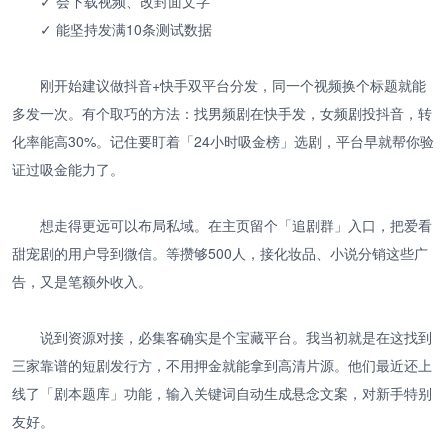
✓ 会下载视频、改封面文字
✓ 能坚持发满10条测试数据
刚开始建议做抖音+快手双平台分发，同一个视频换个标题就能
多发一次。有个取巧的方法：找男频剧在快手发，女频剧投抖音，转
化率能高30%。记住要盯着「24小时吸金榜」选剧，平台早就帮你验
证过吸金能力了。
想走得更远可以布局私域。在主页留个「追剧群」入口，把爱看
甜宠剧的用户导到微信。等攒够500人，接化妆品、小说分销这些广
告，又是笔额外收入。
说到资源对接，必集客确实是个宝藏平台。我当初就是在这找到
三家靠谱的短剧发行方，不用押金就能拿到高清片源。他们最近还上
线了「剧本题库」功能，输入关键词自动生成悬念文案，对新手特别
友好。