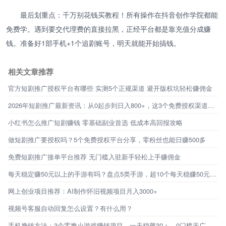
最后划重点：千万别花钱买教程！所有操作在抖音创作学院都能
免费学。遇到要交代理费的直接拉黑，正经平台都是靠充值分成赚
钱。准备好1部手机+1个追剧账号，明天就能开始搞钱。
相关文章推荐
官方短剧推广授权平台有哪些 实测5个正规渠道 避开版权坑轻松赚佣金
2026年短剧推广最新资讯：从0起步到日入800+，这3个免费授权渠道才是普通人的破局点
小红书怎么推广短剧赚钱 零基础副业首选 低成本高回报攻略
做短剧推广要授权吗？5个免费授权平台分享，零粉丝也能日赚500多
免费短剧推广接单平台推荐 无门槛入驻新手轻松上手赚佣金
每天稳定赚50元以上的手游有吗？盘点5类手游，超10个每天稳赚50元的路子
网上创业项目推荐：AI制作怀旧视频项目月入3000+
视频号客服自动回复怎么设置？有什么用？
手机挣钱方法：3个零撸小游戏赚钱项目，一天稳薅30＋，0门槛无广告，新手秒上手！