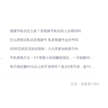
视频号私信怎么发？发视频号私信别人会看到吗
怎么用电话私信发视频号 私发视频号会封号吗
2026宝妈灵活就业指南：六大居家创收新方向
基础新手入门网上赚钱指南 普通人居家稳赚的实用小项目精选
手机挣钱方法：3个零撸小游戏赚钱项目，一天稳薅30＋，0门槛无广告，新手秒上手！
每天稳定赚50元以上的手游有吗？盘点5类手游，超10个每天稳赚50元的路子
出自：必集客小Zer