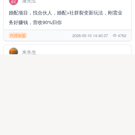
潘先生
婚配项目，找合伙人，婚配+社群裂变新玩法，刚需业
务好赚钱，营收90%归你
代理加盟
2026-05-10 14:40:37
4762
米先生
拼多多电商橱窗合伙人，你赚钱后提现到账的利润我抽
10%，日结，单店月1.5~2万 随时提现
异业合作
2026-02-26 00:37:07
244877
曹先生
2026全新游戏搬砖，新服刚开，日结收益40~800+，手
机电脑都可，简单易上手