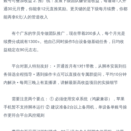
账号可叠加收益 2. 推广线：发展下级团队赚管道收益，每邀请1人开
通30元月费，你能拿12元直推奖励。更关键的是下级每月续费，你都
能再拿6元/人的管道收入
有个广东的学员专做团队推广，现在带着200多人，每个月光是
续费分成就有1300+。他自己同时操作5台设备做基础任务，日均收
益稳定在90元左右。
平台对新人特别友好： • 开通首月有1对1带教，从脚本安装到任
务筛选全程指导 • 遇到操作卡点可以直接在专属群提问，平均10分钟
内解决 • 每周三晚上有直播课，讲解最新高收益项目的实操细节
需要注意两个要点： ① 必须使用安卓系统（鸿蒙兼容），苹果
手机暂不支持脚本运行 ② 建议准备2台以上备用机，单设备单账号操
作更符合平台风控规则