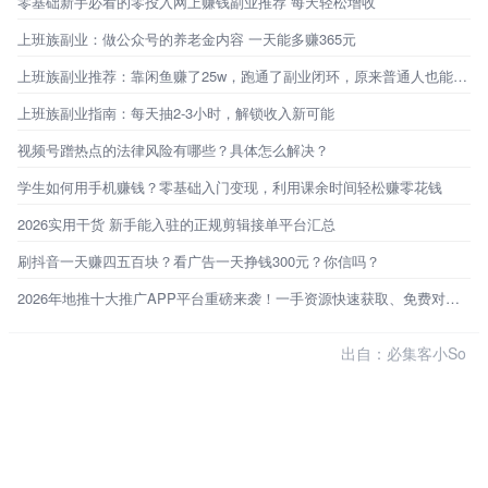
零基础新手必看的零投入网上赚钱副业推荐 每天轻松增收
上班族副业：做公众号的养老金内容 一天能多赚365元
上班族副业推荐：靠闲鱼赚了25w，跑通了副业闭环，原来普通人也能不靠工资生活
上班族副业指南：每天抽2-3小时，解锁收入新可能
视频号蹭热点的法律风险有哪些？具体怎么解决？
学生如何用手机赚钱？零基础入门变现，利用课余时间轻松赚零花钱
2026实用干货 新手能入驻的正规剪辑接单平台汇总
刷抖音一天赚四五百块？看广告一天挣钱300元？你信吗？
2026年地推十大推广APP平台重磅来袭！一手资源快速获取、免费对接！
出自：必集客小So