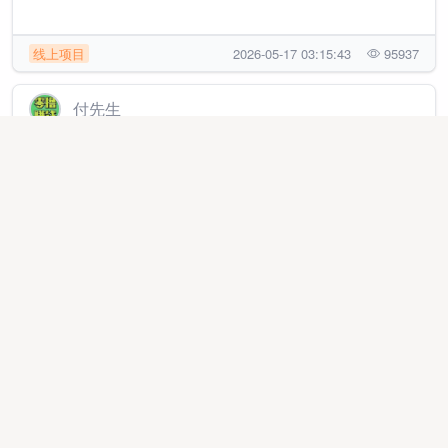
线上项目
2026-05-17 03:15:43
95937
付先生
看广告日结，1元起提秒到账,多号多得
异业合作
2026-01-01 15:36:53
4154
杨女士
抖音小游戏，ai漫剧，独立app开发对接广告联盟，只
要有人看广告，日结收益1000➕
线上项目
2025-12-05 09:54:18
228815