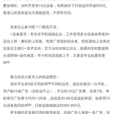
叠加增长。当时手里有10台设备，矩阵操作下日收益经常破500元。
最省心的是收益当天就能提现，不用等月结。
具体怎么参与呢？门槛真不高：
• 设备要求：有安卓手机就能起步，工作室用多台设备效果更好•
适合人群：兼职的上班族、有推广资源的创业者、想拓展线上业务的
实体店主都行• 技术支持：官方会给你独立后台，能看到实时数据和
分成明细• 操作难度：半小时培训就能上手，主要是学会批量部署
APP
重点说说大家关心的收益模型：
现在手头有5款不同的APP可同时运作。假设你激活一台手机，
用户刷10条广告（实际远不止），平台给10元广告费，你拿7块。单
机单日广告量大约50-120条，这就是30-80元收益的来源。如果用10
台设备跑同款APP，日收益能稳稳达到300-800元。
更关键的是发展代理的裂变收益。你推广的人每刷一条广告，你