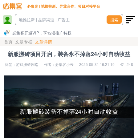
必集客 | 地推拉新、异业合作、项目对接平台
搜索
必集客开通VIP，享12项推广特权
首页
文章专栏
文章详情
新服搬砖项目开启，装备永不掉落24小时自动收益
标签：游戏搬砖攻略
作者：必集客小云
2025-05-31 16:21:19
248