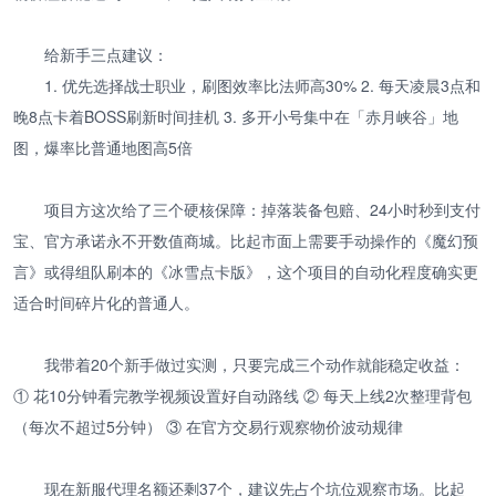
给新手三点建议：
1. 优先选择战士职业，刷图效率比法师高30% 2. 每天凌晨3点和
晚8点卡着BOSS刷新时间挂机 3. 多开小号集中在「赤月峡谷」地
图，爆率比普通地图高5倍
项目方这次给了三个硬核保障：掉落装备包赔、24小时秒到支付
宝、官方承诺永不开数值商城。比起市面上需要手动操作的《魔幻预
言》或得组队刷本的《冰雪点卡版》，这个项目的自动化程度确实更
适合时间碎片化的普通人。
我带着20个新手做过实测，只要完成三个动作就能稳定收益：
① 花10分钟看完教学视频设置好自动路线 ② 每天上线2次整理背包
（每次不超过5分钟） ③ 在官方交易行观察物价波动规律
现在新服代理名额还剩37个，建议先占个坑位观察市场。比起