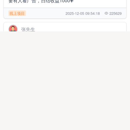
要有人看广告，日结收益1000➕
线上项目
2025-12-05 09:54:18
225629
张先生
ai广告掘金 免费合作 收益日结300+
线上项目
2026-05-17 03:15:43
92820
冯女士
源头资源整合APP拉新➕短剧广告➕AI漫剧，独立系统
平台，包落地包教会
线上项目
2025-06-27 18:55:54
295118
曹先生