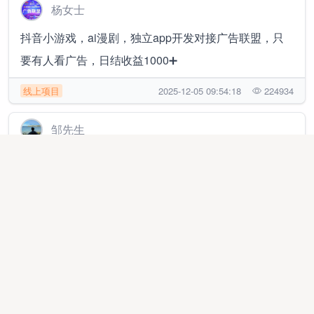
杨女士
抖音小游戏，ai漫剧，独立app开发对接广告联盟，只
要有人看广告，日结收益1000➕
线上项目
2025-12-05 09:54:18
224934
邹先生
手机浏览短剧广告变现，可多设备操作，单机单日收益
日结65+，独立平台结算
线上项目
2025-12-05 11:11:33
211055
孔先生
腾讯小程序流量主广告，变现快，长久稳定，每条广告
收益在0.3~4元