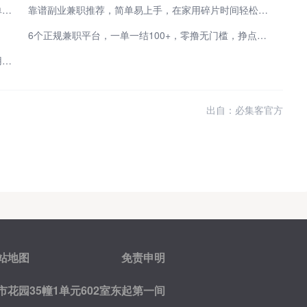
空闲时间想增收 小白兼职哪个平台靠谱 靠谱线上接单渠道盘点
靠谱副业兼职推荐，简单易上手，在家用碎片时间轻松赚零花钱
6个正规兼职平台，一单一结100+，零撸无门槛，挣点小钱真容易！
上班族找兼职工作去哪个平台？分享4个一单一结不用投资的兼职赚钱平台
出自：必集客官方
站地图
免责申明
花园35幢1单元602室东起第一间