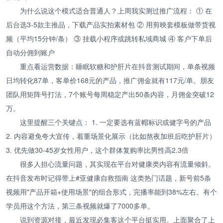
为什么说这个模式适合普通人？上周我实测过推广流程： ① 在
后台选3-5款主推品，下载产品实拍素材包 ② 用剪映套模板做带货视
频（平均15分钟/条） ③ 挂载小程序或跳转私域商城 ④ 客户下单后
自动分佣到账户
重点看运营数据：睡眠软糖和护肝片在抖音测试期间，单条视频
日均转化87单，客单价168元的产品，推广佣金就有117元/单。朋友
团队用矩阵号打法，7个账号每周稳定产出50条内容，月佣金突破12
万。
这里提醒三个关键点： 1. 一定要选有蓝帽标识或健字号的产品
2. 内容避免夸大宣传，着重场景化展示（比如熬夜加班后吃护肝片）
3. 优先做30-45岁女性用户，这个群体复购率比男性高2.3倍
很多人担心流量问题，其实现在平台对健康类内容有流量倾斜。
在抖音发布时记得带上#亚健康自救指南 这类热门话题，新号前5条
视频用"产品开箱+使用场景"的组合形式，完播率能到38%左右。有个
学员用这个方法，第三条视频就爆了7000多单。
说到资源对接，最近发现必集客这个平台挺实用。上面聚合了上