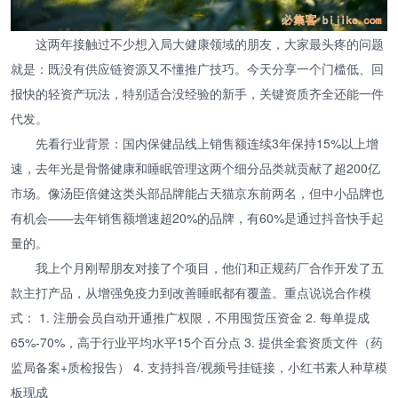
这两年接触过不少想入局大健康领域的朋友，大家最头疼的问题
就是：既没有供应链资源又不懂推广技巧。今天分享一个门槛低、回
报快的轻资产玩法，特别适合没经验的新手，关键资质齐全还能一件
代发。
先看行业背景：国内保健品线上销售额连续3年保持15%以上增
速，去年光是骨骼健康和睡眠管理这两个细分品类就贡献了超200亿
市场。像汤臣倍健这类头部品牌能占天猫京东前两名，但中小品牌也
有机会——去年销售额增速超20%的品牌，有60%是通过抖音快手起
量的。
我上个月刚帮朋友对接了个项目，他们和正规药厂合作开发了五
款主打产品，从增强免疫力到改善睡眠都有覆盖。重点说说合作模
式： 1. 注册会员自动开通推广权限，不用囤货压资金 2. 每单提成
65%-70%，高于行业平均水平15个百分点 3. 提供全套资质文件（药
监局备案+质检报告） 4. 支持抖音/视频号挂链接，小红书素人种草模
板现成