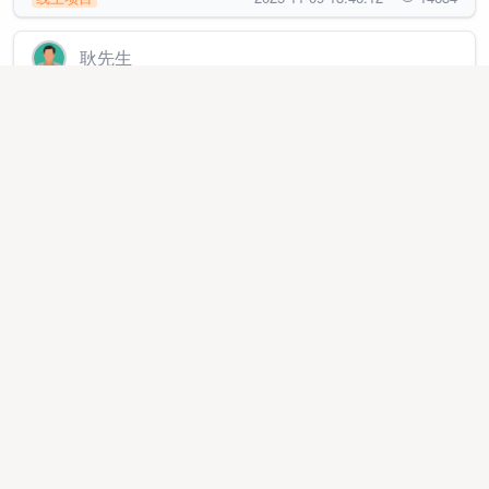
耿先生
旅游卡、折扣卡、轻资产源头项目，一手资源
地推网推
2026-03-07 14:13:33
12652
张女士
康有利大健康平台全国招地级市合作代理商
代理加盟
2025-10-23 15:23:32
18599
邹先生
得物搬砖提供轻奢鞋服美妆供应链寻求一件代发和批量