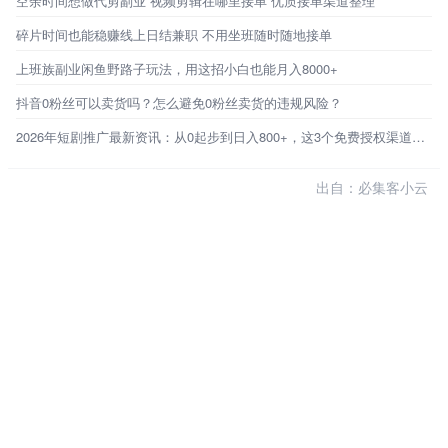
空余时间想做代剪副业 视频剪辑在哪里接单 优质接单渠道整理
碎片时间也能稳赚线上日结兼职 不用坐班随时随地接单
上班族副业闲鱼野路子玩法，用这招小白也能月入8000+
抖音0粉丝可以卖货吗？怎么避免0粉丝卖货的违规风险？
2026年短剧推广最新资讯：从0起步到日入800+，这3个免费授权渠道才是普通人的破局点
出自：必集客小云