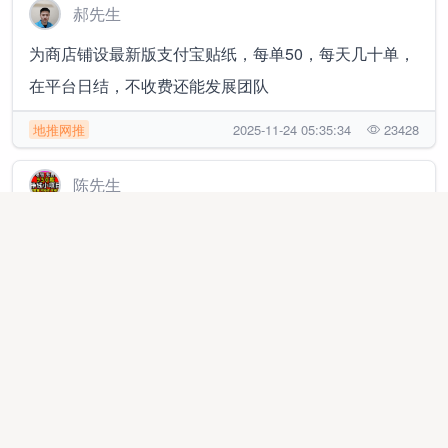
郝先生
为商店铺设最新版支付宝贴纸，每单50，每天几十单，
在平台日结，不收费还能发展团队
地推网推
2025-11-24 05:35:34
23428
陈先生
免费送950个免费挣钱小项目，不收费，每天更新，不
投姿，不推广
线上项目
2025-04-21 01:00:59
11409
孙先生
视频号带货快速变现，只需3分钟，单号日收益300+，
每天都有，不夸大收益