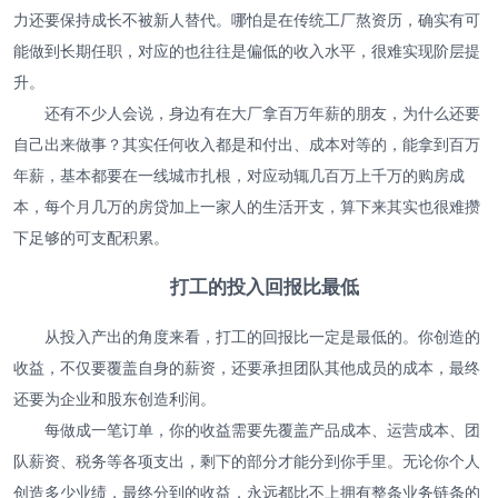
力还要保持成长不被新人替代。哪怕是在传统工厂熬资历，确实有可
能做到长期任职，对应的也往往是偏低的收入水平，很难实现阶层提
升。
还有不少人会说，身边有在大厂拿百万年薪的朋友，为什么还要
自己出来做事？其实任何收入都是和付出、成本对等的，能拿到百万
年薪，基本都要在一线城市扎根，对应动辄几百万上千万的购房成
本，每个月几万的房贷加上一家人的生活开支，算下来其实也很难攒
下足够的可支配积累。
打工的投入回报比最低
从投入产出的角度来看，打工的回报比一定是最低的。你创造的
收益，不仅要覆盖自身的薪资，还要承担团队其他成员的成本，最终
还要为企业和股东创造利润。
每做成一笔订单，你的收益需要先覆盖产品成本、运营成本、团
队薪资、税务等各项支出，剩下的部分才能分到你手里。无论你个人
创造多少业绩，最终分到的收益，永远都比不上拥有整条业务链条的