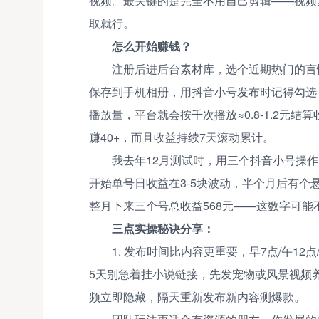
视频。最关键的是完全不用自己剪辑——视频
取就行。
怎么开始赚钱？
注册后进后台素材库，选个近期热门的言
保存到手机相册，用抖音小号发布时记得勾选
播放量，平台就会按千次播放≈0.8-1.2元
赚40+，而且收益持续7天滚动累计。
我去年12月测试时，用三个抖音小号操作
开始单号日收益在3-5块波动，半个月后有个
整月下来三个号总收益568元——这数字可
三点实操秘诀分享：
1. 发布时间比内容更重要，早7点/午12
5天别急着挂小说链接，先发宠物或风景视频养
频立即隐藏，隔天重新发布新内容测爆款。