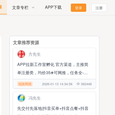
源
APP下载
文章专栏
登录
注册
文章推荐资源
方先生
APP拉新工作室孵化 官方渠道，主推简
单注册类，均价35➕可网推，任务全-持
续更新当日结算
地推网推
2026-01-13 14:34:56
362448
冯先生
先交付先落地|抖音买单+抖音点餐+抖音