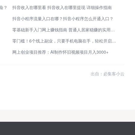
险？
抖音收入在哪里看 抖音收入在哪里提现 详细操作指南
抖音小程序流量入口在哪？抖音小程序怎么开通入口？
零基础新手入门网上赚钱指南 普通人居家稳赚的实用小项目精选
零门槛！6个线上副业，只要手机电脑在手，轻松开启赚钱模式
网上创业项目推荐：AI制作怀旧视频项目月入3000+
出自：必集客小云