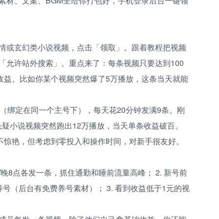
素材、文案、BGM全给你打包好，手机登录后台一键领
情或玄幻类小说视频，点击「领取」。跟着教程把视频
「允许站外搜索」。重点来了：每条视频只要达到100
结算收益。比如你某个视频突然爆了5万播放，这条当天就能
（绑定在同一个主号下），每天花20分钟发满9条。刚
悬疑小说视频突然跑出12万播放，当天单条收益破百。
能不惊艳，但考虑到零投入和操作时间，对新手很友好。
点/晚8点各发一条，抓住通勤和睡前流量高峰； 2. 新号前
号（后台有免费养号素材）； 3. 看到收益低于1元的视