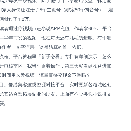
成员每发一条视频，除了他们自己拿基础收益，你还能
妈用家人身份证注册了5个主账号（绑定50个抖音号），雇
就过了1.2万。
者通过你视频点进小说APP充值，作者拿60%，平台
——半年前发的视频，现在每天还有几毛钱进账。有个细
+作者」文字浮层，这是结算的唯一依据。
流程。平台教程里「新手必看」专栏有详细演示：怎么
开审核雷区。我当时跟着操作，第三天就看到收益进账
段时间用来发视频，流量直接变现金不香吗？
目。像必集客这类资源对接平台，实时更新各领域轻创
尤其适合想拓展副业的朋友。上面有不少类似小说推文
获。