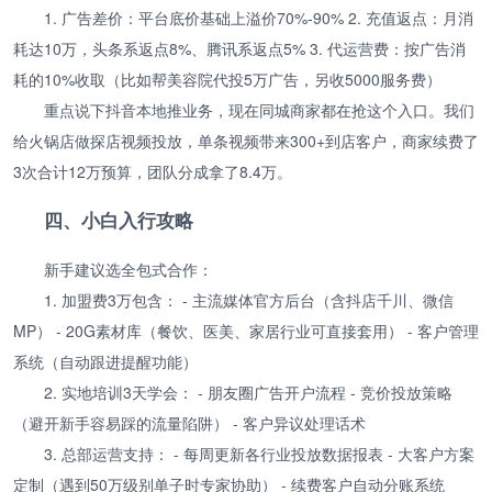
1. 广告差价：平台底价基础上溢价70%-90% 2. 充值返点：月消
耗达10万，头条系返点8%、腾讯系返点5% 3. 代运营费：按广告消
耗的10%收取（比如帮美容院代投5万广告，另收5000服务费）
重点说下抖音本地推业务，现在同城商家都在抢这个入口。我们
给火锅店做探店视频投放，单条视频带来300+到店客户，商家续费了
3次合计12万预算，团队分成拿了8.4万。
四、小白入行攻略
新手建议选全包式合作：
1. 加盟费3万包含： - 主流媒体官方后台（含抖店千川、微信
MP） - 20G素材库（餐饮、医美、家居行业可直接套用） - 客户管理
系统（自动跟进提醒功能）
2. 实地培训3天学会： - 朋友圈广告开户流程 - 竞价投放策略
（避开新手容易踩的流量陷阱） - 客户异议处理话术
3. 总部运营支持： - 每周更新各行业投放数据报表 - 大客户方案
定制（遇到50万级别单子时专家协助） - 续费客户自动分账系统