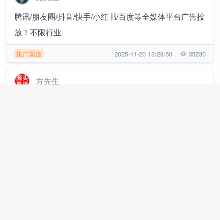
腾讯/朋友圈/抖音/快手/小红书/百度等全媒体平台广告投
放！不限行业
推广渠道
2025-11-20 13:28:50
35230
方先生
APP拉新工作室孵化 官方渠道，主推简单注册类，均价
35➕可网推，任务全-持续更新当日结算
地推网推
2026-01-13 14:34:56
359422
李先生
提供朋友圈抖音小红书广告，寻找刚起步没客源，需要
获客，全国全行业可做